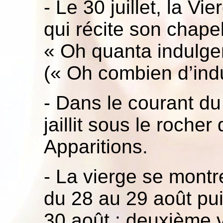
- Le 30 juillet,
la Vie
qui récite son chapel
«
Oh quanta indulgen
(«
Oh combien d’ind
- Dans le courant d
jaillit sous le roche
Apparitions.
- La vierge se montr
du 28 au 29 août pui
30 août : deuxième v