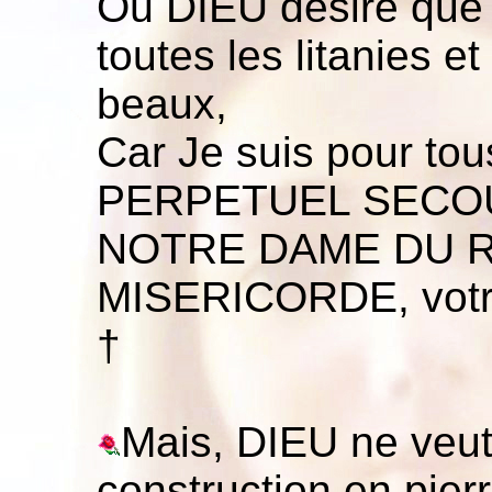
Où DIEU désire que 
toutes les litanies et
beaux,
Car Je suis pour 
PERPETUEL SECOUR
NOTRE DAME DU RO
MISERICORDE, vot
†
Mais, DIEU ne veut 
construction en pierr