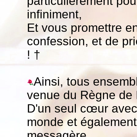
particulièrement pou
infiniment,
Et vous promettre en
confession, et de pr
! †
Ainsi, tous ensemb
venue du Règne de D
D'un seul cœur ave
monde et également
messagère,