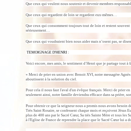
Que ceux qui veulent nous soutenir et devenir membres responsable
Que ceux qui regardent de loin se regardent eux-mêmes…
Que ceux qui consomment toujours tout de loin et restent souvent i
sérieusement…
Que ceux qui voudraient bien nous aider mais n’osent pas, se disent 
TEMOIGNAGE D'HENRI :
Voici encore, mes amis, le sentiment d’Henri que je partage tout à fa
« Merci de prier en union avec Benoit XVI, notre messagère Agnès M
aboutissent à la solution du ciel.
Pour cela il nous faut l'aval d'un évêque français. Merci de prier e
seulement ainsi, notre famille deviendra efficace dans sa prière, so
Pour obtenir ce que la seigneur nous a promis nous avons besoin de 
Très Saint Rosaire, se confessent chaque mois et reçoivent Jésus 
plus de 400 ans par le Sacré Cœur, Sa très Sainte Mère et tous les Sa
à l'Eglise de France de reprendre la place que le Sacré Cœur lui a d