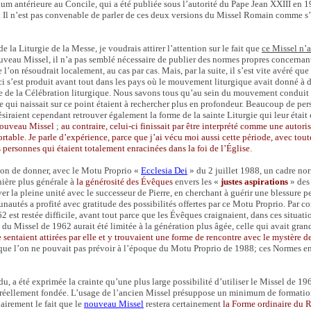
m antérieure au Concile, qui a été publiée sous l’autorité du Pape Jean XXIII en 196
. Il n’est pas convenable de parler de ces deux versions du Missel Romain comme s’il
de la Liturgie de la Messe, je voudrais attirer l’attention sur le fait que
ce Missel n’
nouveau Missel, il n’a pas semblé nécessaire de publier des normes propres concernant
l’on résoudrait localement, au cas par cas. Mais, par la suite, il s’est vite avéré q
eci s’est produit avant tout dans les pays où le mouvement liturgique avait donné 
re de la Célébration liturgique. Nous savons tous qu’au sein du mouvement conduit 
ure qui naissait sur ce point étaient à rechercher plus en profondeur. Beaucoup de p
ésiraient cependant retrouver également la forme de la sainte Liturgie qui leur était
 nouveau Missel
;
au contraire, celui-ci finissait par être interprété comme une autori
rtable. Je parle d’expérience, parce que j’ai vécu moi aussi cette période, avec toute
 personnes qui étaient totalement enracinées dans la foi de l’Église
.
tion de donner, avec le Motu Proprio «
Ecclesia Dei
» du 2 juillet 1988, un cadre no
nière plus générale à
la générosité des Évêques
envers les «
justes aspirations
» des 
ouver la pleine unité avec le successeur de Pierre, en cherchant à guérir une blessure
utés a profité avec gratitude des possibilités offertes par ce Motu Proprio. Par c
 est restée difficile, avant tout parce que les Évêques craignaient, dans ces situati
u Missel de 1962 aurait été limitée à la génération plus âgée, celle qui avait gran
sentaient attirées par elle et y trouvaient une forme de rencontre avec le mystère d
r, que l’on ne pouvait pas prévoir à l’époque du Motu Proprio de 1988; ces Normes e
, a été exprimée la crainte qu’une plus large possibilité d’utiliser le Missel de 1962
réellement fondée. L’usage de l’ancien Missel présuppose un minimum de formation li
airement le fait que le
nouveau Missel
restera certainement
la Forme ordinaire du 