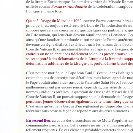
de la liturgie Eucharistique. La dernière version du Missale Romanu
utilisée comme
Forma extraordinaria
de la Célébration liturgique
l’unique et même Rite.
Quant à l’usage du Missel de 1962
, comme
Forma extraordinaria
principe, il est toujours resté autorisé. Lors de l’introduction du 
supposé que cela ne concernerait que quelques cas particuliers, que 
du Rite romain, qui leur était devenu familier depuis l’enfance. C
ainsi qu’une familiarité profonde et intime avec la Forme antérieu
devenue un signe distinctif extérieur ; mais les raisons de la fract
Concile Vatican II, et qui étaient fidèles au Pape et aux Évêques, d
endroits on ne célébrait pas fidèlement selon les prescriptions du
souvent porté à des déformations de la Liturgie à la limite du suppo
déformations arbitraires de la Liturgie ont profondément blessé des
C’est pour ce motif que le Pape Jean-Paul II s’est vu dans l’obliga
cependant pas de prescriptions détaillées, mais faisait appel de ma
le Pape voulait ainsi aider surtout la Fraternité Saint Pie X à retr
malheureusement pas encore réussi; cependant, une série de communa
normes juridiques précises, la question de l’usage du Missel de 1962
Concile Vatican II, on pouvait supposer que la demande de l’usage d
personnes jeunes découvraient également cette forme liturgique, se 
C’est ainsi qu’est né le besoin d’un règlement juridique plus clai
réévaluer sans cesse la façon de répondre aux diverses situations.
En second lieu
,
au cours des discussions sur ce Motu Proprio attendu
communautés paroissiales. Cette crainte ne me paraît pas non plus 
tellement fréquents. De ces éléments préalables concrets découle cl