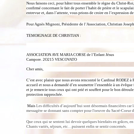
Nous faisons ceci, pour hâter tous ensemble le règne du Christ-Roi, 
confirmé concernant le fait de porter l’habit de prière et le scapul
entrevue et, dans l’attente, vous prions de croire en l’expression d
Pour Agnès Mignoni,
Présidente de l’Association,
Christian Josep
TEMOIGNAGE DE CHRISTIAN :
ASSOCIATION AVE MARIA CORSE de l’Enfant Jésus
Campore. 2O215 VESCOVATO
Cher amis,
C’est avec plaisir que nous avons rencontré le Cardinal RODEZ à Rom
accueil et nous a demandé d’en soumettre l’ensemble à un évêque français
et je remercie tous ceux qui ont prié et souffert pour le bon déroul
protection rapprochée.
Mais
Les difficultés d’aujourd’hui sont désormais financières car 
messagère se donnant sans compter pour l'oeuvre du Sacré-Coeur de J
Que ceux qui se sentent lui devoir quelques bienfaits en grâces, en
Chants variés, séjours, etc…puissent enfin se sentir concernés.