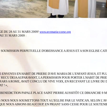
 DU 28 AU 31 MARS 2009!
www.avemaria-corse.org
U 31 MARS 2009 :
ISSION PERPETUELLE D'OBEISSANCE A JESUS ET A SON EGLISE CATHOLIQUE
S 5 ENVOYES EN HABIT DE PRIERE D'AVE MARIA DE L'ENFANT-JESUS, ET 
ECU DEJA AUPARAVANT, LA PERMISSION POUR PORTER L'HABIT DE PRIERE P
 LE 9 MARS A ROME, AVAIT CONCLU DE VIVE VOIX, EN RECEVANT LE LIVRE 
 ! »,
 BENEDICTION PAPALE PLACE SAINT PIERRE AUSSITÔT CE DIMANCHE 9 M
OUS NOUS SOUMETTONS TOUT A L'EGLISE PAR LE VATICAN, SELON L'AVI
QUE NOUS AIMONS BEAUCOUP, EN PRIANT SANS CESSE POUR LE SOUTENIR