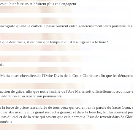
s ou bienfaiteurs, n’hésitent plus et s’engagent…
ncognito quand la corbeille passe ouvrent enfin généreusement leurs portefeuilles c
que désormais, il est plus que temps et qu’il y a urgence à le faire !
it :
aria et ses chevaliers de l'Ordre Divin de la Croix Glorieuse afin que les démarch
n action de grâce, afin que notre famille de l'Ave Maria soit officiellement reconnue 
n adoration et sa réparation permanente.
la force de prière rassemblée de tous ceux qui croient en la parole du Sacré Cœur, s
Eucharistie avec le plus grand respect à genoux et dans la bouche, le plus souvent
ints du ciel et de la terre qui savent que cela permet à Jésus de revenir dans Sa Gloi
onnée. »