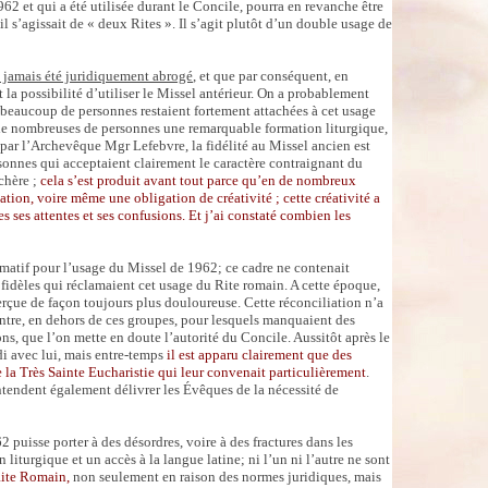
2 et qui a été utilisée durant le Concile, pourra en revanche être
 s’agissait de « deux Rites ». Il s’agit plutôt d’un double usage de
a jamais été juridiquement abrogé
, et que par conséquent, en
 la possibilité d’utiliser le Missel antérieur. On a probablement
ue beaucoup de personnes restaient fortement attachées à cet usage
à de nombreuses de personnes une remarquable formation liturgique,
par l’Archevêque Mgr Lefebvre, la fidélité au Missel ancien est
ersonnes qui acceptaient clairement le caractère contraignant du
 chère ;
cela s’est produit avant tout parce qu’en de nombreux
sation, voire même une obligation de créativité ; cette créativité a
s ses attentes et ses confusions. Et j’ai constaté combien les
rmatif pour l’usage du Missel de 1962; ce cadre ne contenait
fidèles qui réclamaient cet usage du Rite romain. A cette époque,
 perçue de façon toujours plus douloureuse. Cette réconciliation n’a
ontre, en dehors de ces groupes, pour lesquels manquaient des
ons, que l’on mette en doute l’autorité du Concile. Aussitôt après le
di avec lui, mais entre-temps
il est apparu clairement que des
e la Très Sainte Eucharistie qui leur convenait particulièrement
.
ntendent également délivrer les Évêques de la nécessité de
 puisse porter à des désordres, voire à des fractures dans les
turgique et un accès à la langue latine; ni l’un ni l’autre ne sont
Rite Romain,
non seulement en raison des normes juridiques, mais