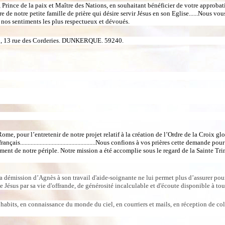
Prince de la paix et Maître des Nations, en souhaitant bénéficier de votre approbati
aire de notre petite famille de prière qui désire servir Jésus en son Eglise......Nou
e nos sentiments les plus respectueux et dévoués.
h, 13 rue des Corderies. DUNKERQUE. 59240.
e, pour l’entretenir de notre projet relatif à la création de l’Ordre de la Croix glo
..................................................Nous confions à vos prières cette demand
ement de notre périple. Notre mission a été accomplie sous le regard de la Sainte Trin
la démission d’Agnès à son travail d'aide-soignante ne lui permet plus d’assurer pour
ésus par sa vie d'offrande, de générosité incalculable et d'écoute disponible à tous
 habits, en connaissance du monde du ciel, en courriers et mails, en réception de col