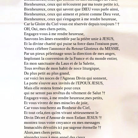
Bienheureux, ceux qui m'écoutent par ma toute petite ici,
Bienheureux, ceux qui savent que DIEU vous parle ainsi,
Bienheureux, ceux qui aiment et prient comme Dieu veut,
Bienheureux, ceux qui s'engagent à me rendre heureuse,
Car la Gloire du Ciel vous est réservée depuis toujours ! †
OH, Oui, mes chers petits,
Engagez-vous à me rendre heureuse,
Sauvons les âmes ensemble par la prière unie à JESUS,
Et la divine charité qui puise sa force dans l'oraison pure,
Venez célébrer l'annonce du Retour Glorieux du MESSIE,
Par un pieux pèlerinage sous la direction de mes anges,
Implorant la conversion de la France et du monde entier,
En mon sanctuaire du Laus et de la Salette,
Tous revêtus de mon habit de noce liturgique,
Du plus petit au plus grand,
car voici les noces de l'Agneau Divin qui sonnent,
La porte s'ouvre aux invités de l'EPOUX JESUS,
Mais elle restera fermée pour ceux
qui ne seront pas revêtus du vêtement de Salut !†
Engagez-vous, à me rendre heureuse,mes petits,
Et vous vivrez de mes miracles de joie,
Car vous toucherez au Bonheur du Ciel,
Et tout cela,rien qu'en vivant sérieusement le
Divin Décret d'Amour de mon Enfant JESUS !†
montrez tous votre croyance en mes messages
Immaculés dévoilés ici par sagesse éternelle !†
Alors,mes chers petits,
répondez tous à mon appel des cieux,