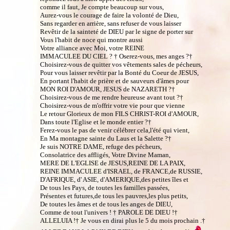
comme il faut, Je compte beaucoup sur vous,
Aurez-vous le courage de faire la volonté de Dieu,
Sans regarder en arrière, sans refuser de vous laisser
Revêtir de la sainteté de DIEU par le signe de porter sur
Vous l'habit de noce qui montre aussi
Votre alliance avec Moi, votre REINE
IMMACULEE DU CIEL ? † Oserez-vous, mes anges ?†
Choisirez-vous de quitter vos vêtements sales de pécheurs,
Pour vous laisser revêtir par la Bonté du Coeur de JESUS,
En portant l'habit de prière et de sauveurs d'âmes pour
MON ROI D'AMOUR, JESUS de NAZARETH ?†
Choisirez-vous de me rendre heureuse avant tout ?†
Choisirez-vous de m'offrir votre vie pour que vienne
Le retour Glorieux de mon FILS CHRIST-ROI d'AMOUR,
Dans toute l'Eglise et le monde entier ?†
Ferez-vous le pas de venir célébrer cela,l'été qui vient,
En Ma montagne sainte du Laus et la Salette ?†
Je suis NOTRE DAME, refuge des pécheurs,
Consolatrice des affligés, Votre Divine Maman,
MERE DE L'EGLISE de JESUS,REINE DE LA PAIX,
REINE IMMACULEE d'ISRAEL, de FRANCE,de RUSSIE,
D'AFRIQUE, d' ASIE, d'AMERIQUE,des petites îles et
De tous les Pays, de toutes les familles passées,
Présentes et futures,de tous les pauvres,les plus petits,
De toutes les âmes et de tous les anges de DIEU,
Comme de tout l'univers ! † PAROLE DE DIEU !†
ALLELUIA !† Je vous en dirai plus le 5 du mois prochain .†