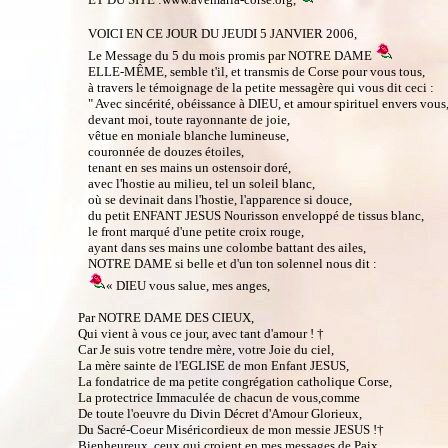
VOICI EN CE JOUR DU JEUDI 5 JANVIER 2006,
Le Message du 5 du mois promis par NOTRE DAME
ELLE-MÊME, semble t'il, et transmis de Corse pour vous tous,
à travers le témoignage de la petite messagère qui vous dit ceci :
" Avec sincérité, obéissance à DIEU, et amour spirituel envers vou
devant moi, toute rayonnante de joie,
vêtue en moniale blanche lumineuse,
couronnée de douzes étoiles,
tenant en ses mains un ostensoir doré,
avec l'hostie au milieu, tel un soleil blanc,
où se devinait dans l'hostie, l'apparence si douce,
du petit ENFANT JESUS Nourisson enveloppé de tissus blanc,
le front marqué d'une petite croix rouge,
ayant dans ses mains une colombe battant des ailes,
NOTRE DAME si belle et d'un ton solennel nous dit :
« DIEU vous salue, mes anges,
Par NOTRE DAME DES CIEUX,
Qui vient à vous ce jour, avec tant d'amour ! †
Car Je suis votre tendre mère, votre Joie du ciel,
La mère sainte de l'EGLISE de mon Enfant JESUS,
La fondatrice de ma petite congrégation catholique Corse,
La protectrice Immaculée de chacun de vous,comme
De toute l'oeuvre du Divin Décret d'Amour Glorieux,
Du Sacré-Coeur Miséricordieux de mon messie JESUS !†
Bienheureux, ceux qui croient en mes messages de Paix,