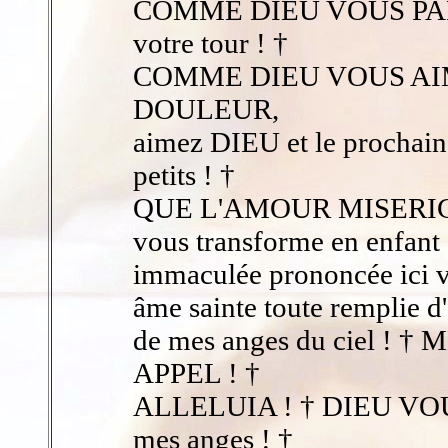
COMME DIEU VOUS PAR
votre tour ! †
COMME DIEU VOUS AI
DOULEUR,
aimez DIEU et le prochain 
petits ! †
QUE L'AMOUR MISERI
vous transforme en enfant 
immaculée prononcée ici v
âme sainte toute remplie 
de mes anges du ciel !
APPEL ! †
ALLELUIA ! † DIEU VOUS
mes anges ! †