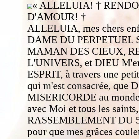
« ALLELUIA! † REND
D'AMOUR! †
ALLELUIA, mes chers enf
DAME DU PERPETUEL 
MAMAN DES CIEUX, R
L'UNIVERS, et DIEU M'env
ESPRIT, à travers une peti
qui m'est consacrée, que
MISERICORDE au monde ent
avec Moi et tous les sain
RASSEMBLEMENT DU 5 AU
pour que mes grâces coulen