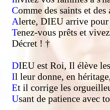
C
omme des saints et des 
A
lerte, DIEU arrive pour
T
enez-vous prêts et vivez
Décret ! †
D
IEU est Roi, Il élève les
I
l leur donne, en héritage
E
t il corrige les orgueill
U
sant de patience avec t