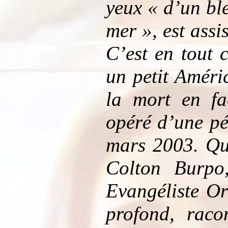
yeux « d’un bl
mer », est assi
C’est en tout 
un petit Améri
la mort en fac
opéré d’une pé
mars 2003. Qua
Colton Burpo,
Evangéliste Or
profond, raco