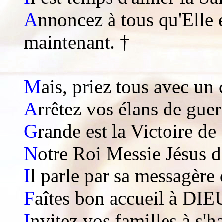
A
nnoncez à tous qu'Elle
maintenant. †
M
ais, priez tous avec un
A
rrêtez vos élans de guer
G
rande est la Victoire d
N
otre Roi Messie Jésus d
I
l parle par sa messagère
F
aîtes bon accueil à DIEU
I
nvitez vos familles à s'ha