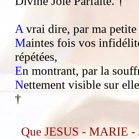
Divine Joie Parfaite. †
A
vrai dire, par ma petit
M
aintes fois vos infidéli
répétées,
E
n montrant, par la souf
N
ettement visible sur ell
†
Que JESUS - MARIE - J