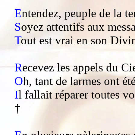
E
ntendez, peuple de la te
S
oyez attentifs aux mess
T
out est vrai en son Divi
R
ecevez les appels du Cie
O
h, tant de larmes ont é
I
l fallait réparer toutes
†