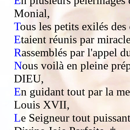
E
n plusieurs pèlerinages
Monial,
T
ous les petits exilés de
E
taient réunis par miracl
R
assemblés par l'appel d
N
ous voilà en pleine pré
DIEU,
E
n guidant tout par la me
Louis XVII,
L
e Seigneur tout puissan