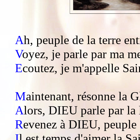
A
h, peuple de la terre ent
V
oyez, je parle par ma m
E
coutez, je m'appelle Sain
M
aintenant, résonne la 
A
lors, DIEU parle par la 
R
evenez à DIEU, peuple 
I
l est temps d'aimer la S