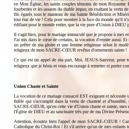
en Mon Église, les saints couples témoins de mon Royaume Et
fourberies et les assauts du diable impur, en exaltant la vertu 
fils égarés sous le manteau de ma Sainte Bénédiction et Misér
tout état de vie ! Cela pour montrer à la face du monde qu'il n
édifiant pour le monde entier, que la vie pure d'Union à DIEU pa
Il s'agit bien, pour le mariage immaculé que je propose à mes en
J'ai mis dans le cœur de certains, la vocation d'ermite aussi. 
un prêtre de ma gloire et une femme religieuse selon le modèl
religieux de mon SACRE-CŒUR revêtus d'ornements saints !
Ce qui est un appel de ma part, Moi, JESUS-Sauveur, pour tous
religieux que je bénis et vous encourage à remettre et porter co
Union Chaste et Sainte
La vocation de ce mariage consacré EST exigeant et nécessite 
fidèle qui s'accomplit dans la vertu de chasteté et d'humilité
SACRE-CŒUR, qu'en cette vie d'Union chaste et sainte, mes enfa
l'Église de DIEU et au sanctuaire très pur de ma Divine Présen
Attention, écoutez bien l'appel de mon SACRE-CŒUR ! Car il n
Catholique du Christ-Roi ! Et s'il arrive qu'un de mes enfants 