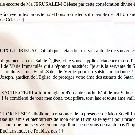
oyale escorte de Ma JERUSALEM Céleste par cette consécration divine ét
s à devenir les protecteurs et bons formateurs du peuple de DIEU dans 
me Céleste. †
CROIX GLORIEUSE Catholique à étancher ma soif ardente de sauver les â
 dignement en ma Sainte Église, et je vous supplie d'étancher ma soif in
UI de Marie Immaculée qui a répondu aussitôt : "je suis la servante du Se
i ! Implorez mon Esprit-Saint de Vérité pour en saisir l'importa
Joseph, gardien de l'Église, de protéger votre âme des assauts de Satan
on SACRE-CŒUR à tout religieux d'un autre ordre béni de ma Sainte Égli
 comblerai de tous mes dons, tout prêtre, tout laïc et toute âme vaill
 GLORIEUSE Catholique, à rayonner de la présence de Mon Soleil Euchar
t sœurs, amis et bienfaiteurs de mon ordre Divin se relayent pour m'a
r pour que tout se vive en bon équilibre. Je ne vous demande pas l'imp
charistique, ne l'oubliez pas !
†