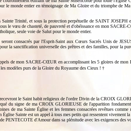
est le couronnement édifiant de ma Sainte Miséricorde pour toute l'Égli
 le monde entier en témoignage de Ma Gloire et du triomphe de Ma Sain
 Sainte Trinité, et sous la protection perpétuelle de SAINT JOSEPH e
ous le vœu de chasteté, de pauvreté et d'obéissance en mon SACRE-C
olique, seule voie de Salut pour le monde entier.
 seront consacrés par l'Esprit-Saint aux Cœurs Sacrés Unis 
our la sanctification universelle des prêtres et des familles, pour la 
ins appels de mon SACRE-CŒUR en accomplissant les 5 gloires de mon D
 modèles purs de la Gloire du Royaume des Cieux !
†
s recevront le Saint habit religieux de l'ordre Divin de la CROIX GL
é marqué du signe de ma CROIX GLORIEUSE de l'apparition fondamental
moines de ma Sainte Église et les femmes consacrées revêtues com
 Église Sainte est un appel à tous mes petits qui ressentent viveme
ande PENTECOTE d'Amour dans sa plénitude avec les exigences des vœu