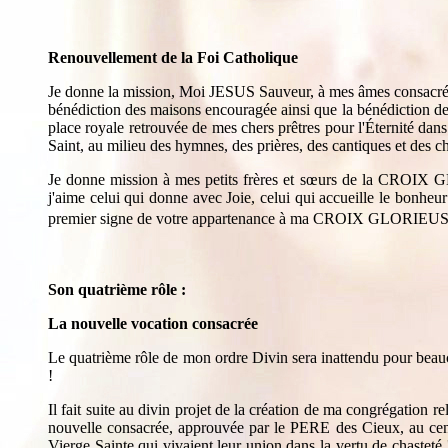
Renouvellement de la Foi Catholique
Je donne la mission, Moi JESUS Sauveur, à mes âmes consacrées d
bénédiction des maisons encouragée ainsi que la bénédiction de 
place royale retrouvée de mes chers prêtres pour l'Éternité dan
Saint, au milieu des hymnes, des prières, des cantiques et des c
Je donne mission à mes petits frères et sœurs de la CROI
j'aime celui qui donne avec Joie, celui qui accueille le bonh
premier signe de votre appartenance à ma CROIX GLORIEUSE Ca
Son quatrième rôle :
La nouvelle vocation consacrée
Le quatrième rôle de mon ordre Divin sera inattendu pour be
!
Il fait suite au divin projet de la création de ma congrégatio
nouvelle consacrée, approuvée par le PERE des Cieux, au cen
Vierge Sainte qui vivaient leur union dans la vertu de chasteté 