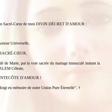
s de mon Sacré-Cœur de mon DIVIN DÉCRET D'AMOUR :
'Amour Universelle,
 mon SACRÉ-CŒUR,
é de Marie, par la voie sacrée du mariage immaculé imitant la
USALEM Céleste,
nde PENTECÔTE D'AMOUR !
 doigt en mémoire de notre Union Pure Éternelle".
†