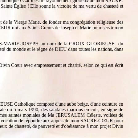
se Catholique ! Car il est le rayonnement glorieux de mon SACRE-
te Église ! Elle sonne la victoire de ma vertu de chasteté et
t de la Vierge Marie, de fonder ma congrégation religieuse des
ŒUR uni aux Saints Cœurs de Joseph et Marie pour servir mon
de JESUS-MARIE-JOSEPH au nom de la CROIX GLORIEUSE du
pureté du monde et le règne de DIEU dans toutes les nations, dans
ivin Cœur avec empressement et charité, selon ce qui est écrit
ORIEUSE Catholique composé d'une aube beige, d'une ceinture en
e du 5 mars 1990, des sandales marrons en cuir, en signe de
me mes saintes moniales de Ma JERUSALEM Céleste, voilées de
nt la vocation de répondre aux appels de mon SACRE-CŒUR pour
x de chasteté, de pauvreté et d'obéissance à mon projet Divin