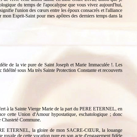
tologique du temps de l'apocalypse que vous vivez aujourd'hui,
ifie l'union des cœurs entre les époux consacrés et l'alliance
on Esprit-Saint pour mes apôtres des derniers temps dans la
idèle de la vie pure de Saint Joseph et Marie Immaculée !. Les
c fidélité sous Ma très Sainte Protection Constante et recouverts
ffert à la Sainte Vierge Marie de la part du PERE ETERNEL, en
ence cette Union d'Amour hypostatique, eschatologique ; donc
inte Chasteté Commune.
e du PERE ETERNEL, la gloire de mon SACRE-CŒUR, la louange
 royale de cette vocation pure en son acte d'engagement fidèle