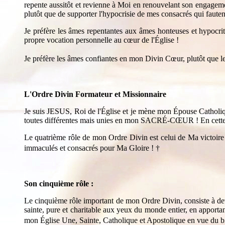
repente aussitôt et revienne à Moi en renouvelant son engagemen
plutôt que de supporter l'hypocrisie de mes consacrés qui fauten
Je préfère les âmes repentantes aux âmes honteuses et hypocri
propre vocation personnelle au cœur de l'Église !
Je préfère les âmes confiantes en mon Divin Cœur, plutôt que 
L'Ordre Divin Formateur et Missionnaire
Je suis JESUS, Roi de l'Église et je mène mon Épouse Cathol
toutes différentes mais unies en mon SACRÉ-CŒUR ! En cette voi
Le quatrième rôle de mon Ordre Divin est celui de Ma victoire
immaculés et consacrés pour Ma Gloire !
†
Son cinquième rôle :
Le cinquième rôle important de mon Ordre Divin, consiste à 
sainte, pure et charitable aux yeux du monde entier, en apporta
mon Église Une, Sainte, Catholique et Apostolique en vue du