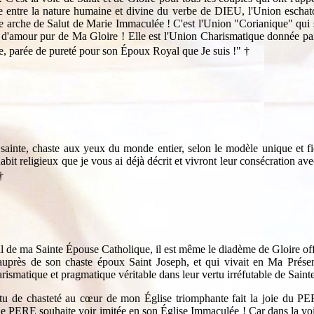
te entre la nature humaine et divine du verbe de DIEU, l'Union escha
he de Salut de Marie Immaculée ! C'est l'Union "Corianique" qui sign
mour pur de Ma Gloire ! Elle est l'Union Charismatique donnée par m
e, parée de pureté pour son Époux Royal que Je suis !"
†
n sainte, chaste aux yeux du monde entier, selon le modèle unique et f
t religieux que je vous ai déjà décrit et vivront leur consécration ave
†
l de ma Sainte Épouse Catholique, il est même le diadème de Gloire o
 auprès de son chaste époux Saint Joseph, et qui vivait en Ma Prés
arismatique et pragmatique véritable dans leur vertu irréfutable de Sa
a vertu de chasteté au cœur de mon Église triomphante fait la joi
 PERE souhaite voir imitée en son Église Immaculée ! Car dans la voie