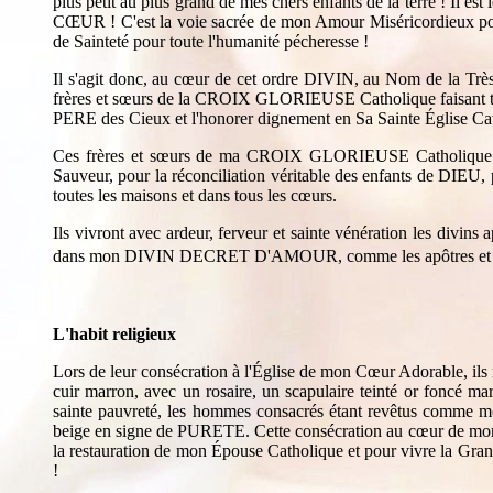
plus petit au plus grand de mes chers enfants de la terre ! Il 
CŒUR ! C'est la voie sacrée de mon Amour Miséricordieux pour
de Sainteté pour toute l'humanité pécheresse !
Il s'agit donc, au cœur de cet ordre DIVIN, au Nom de la Très
frères et sœurs de la CROIX GLORIEUSE Catholique faisant t
PERE des Cieux et l'honorer dignement en Sa Sainte Église Cath
Ces frères et sœurs de ma CROIX GLORIEUSE Catholique
Sauveur, pour la réconciliation véritable des enfants de DIEU, p
toutes les maisons et dans tous les cœurs.
Ils vivront avec ardeur, ferveur et sainte vénération les div
dans mon DIVIN DECRET D'AMOUR, comme les apôtres et les
L'habit religieux
Lors de leur consécration à l'Église de mon Cœur Adorable, il
cuir marron, avec un rosaire, un scapulaire teinté or fonc
sainte pauvreté, les hommes consacrés étant revêtus comme 
beige en signe de PURETE. Cette consécration au cœur de mon
la restauration de mon Épouse Catholique et pour vivre la Gr
!