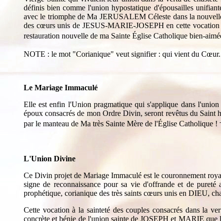
définis bien comme l'union hypostatique d'épousailles unifian
avec le triomphe de Ma JERUSALEM Céleste dans la nouvelle arc
des cœurs unis de JESUS-MARIE-JOSEPH en cette vocation d'a
restauration nouvelle de ma Sainte Église Catholique bien-aimé
NOTE : le mot "Corianique" veut signifier : qui vient du Cœur.
Le Mariage Immaculé
Elle est enfin l'Union pragmatique qui s'applique dans l'unio
époux consacrés de mon Ordre Divin, seront revêtus du Saint habi
par le manteau de Ma très Sainte Mère de l'Église Catholique !
L'Union Divine
Ce Divin projet de Mariage Immaculé est le couronnement roya
signe de reconnaissance pour sa vie d'offrande et de pureté
prophétique, corianique des très saints cœurs unis en DIEU, ch
Cette vocation à la sainteté des couples consacrés dans l
concrète et bénie de l'union sainte de JOSEPH et MARIE que le