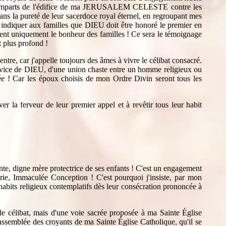
les remparts de l'édifice de ma JERUSALEM CELESTE contre les
dans la pureté de leur sacerdoce royal éternel, en regroupant mes
 indiquer aux familles que DIEU doit être honoré le premier en
ntent uniquement le bonheur des familles ! Ce sera le témoignage
t plus profond !
tre, car j'appelle toujours des âmes à vivre le célibat consacré.
 service de DIEU, d'une union chaste entre un homme religieux ou
lée ! Car les époux choisis de mon Ordre Divin seront tous les
 la ferveur de leur premier appel et à revêtir tous leur habit
e, digne mère protectrice de ses enfants ! C'est un engagement
Marie, Immaculée Conception ! C'est pourquoi j'insiste, par mon
abits religieux contemplatifs dès leur consécration prononcée à
e célibat, mais d'une voie sacrée proposée à ma Sainte Église
'assemblée des croyants de ma Sainte Église Catholique, qu'il se