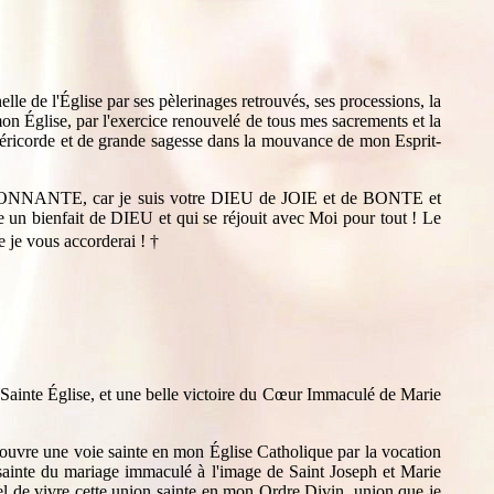
e de l'Église par ses pèlerinages retrouvés, ses processions, la
on Église, par l'exercice renouvelé de tous mes sacrements et la
Miséricorde et de grande sagesse dans la mouvance de mon Esprit-
RAYONNANTE, car je suis votre DIEU de JOIE et de BONTE et
 un bienfait de DIEU et qui se réjouit avec Moi pour tout ! Le
 je vous accorderai !
†
inte Église, et une belle victoire du Cœur Immaculé de Marie
'ouvre une voie sainte en mon Église Catholique par la vocation
ainte du mariage immaculé à l'image de Saint Joseph et Marie
ppel de vivre cette union sainte en mon Ordre Divin, union que je