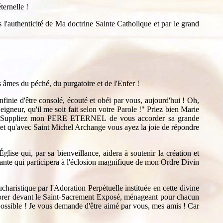
ernelle !
l'authenticité de Ma doctrine Sainte Catholique et par le grand
mes du péché, du purgatoire et de l'Enfer !
finie d'être consolé, écouté et obéi par vous, aujourd'hui ! Oh,
igneur, qu'il me soit fait selon votre Parole !" Priez bien Marie
nce ! Suppliez mon PERE ETERNEL de vous accorder sa grande
 et qu'avec Saint Michel Archange vous ayez la joie de répondre
se qui, par sa bienveillance, aidera à soutenir la création et
ante qui participera à l'éclosion magnifique de mon Ordre Divin
istique par l'Adoration Perpétuelle instituée en cette divine
dorer devant le Saint-Sacrement Exposé, ménageant pour chacun
ossible ! Je vous demande d'être aimé par vous, mes amis ! Car