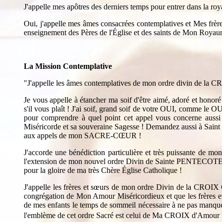
J'appelle mes apôtres des derniers temps pour entrer dans la r
Oui, j'appelle mes âmes consacrées contemplatives et Mes frère
enseignement des Pères de l'Église et des saints de Mon Royau
La Mission Contemplative
"J'appelle les âmes contemplatives de mon ordre divin de la 
Je vous appelle à étancher ma soif d'être aimé, adoré et honoré
s'il vous plaît ! J'ai soif, grand soif de votre OUI, comme le O
pour comprendre à quel point cet appel vous concerne auss
Miséricorde et sa souveraine Sagesse ! Demandez aussi à Saint 
aux appels de mon SACRE-CŒUR !
J'accorde une bénédiction particulière et très puissante de m
l'extension de mon nouvel ordre Divin de Sainte PENTECOTE ! Je
pour la gloire de ma très Chère Église Catholique !
J'appelle les frères et sœurs de mon ordre Divin de la CROIX
congrégation de Mon Amour Miséricordieux et que les frères e
de mes enfants le temps de sommeil nécessaire à ne pas manque
l'emblème de cet ordre Sacré est celui de Ma CROIX d'Amour Eu