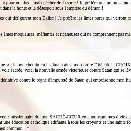
t pour ne plus jamais pécher de la sorte ! Je préfère une union sainte d
t dans la honte et le désespoir sous l'emprise du démon !
tes qui défigurent mon Église ! Je préfère les âmes pures qui verront 
les âmes moqueuses, méfiantes et ricaneuses qui ne comprennent pas me
ique sur le bon chemin en instituant ainsi mon ordre Divin de la CR
e sacrée, voici la nouvelle armée victorieuse contre Satan qui se lèv
 définitive contre le règne d'impureté de Satan qui empoisonne mon hu
devenir missionnaire de mon SACRÉ-CŒUR en annonçant mes divins appe
nt une éducation catholique édifiante à tous les croyants et une sainte 
 bien commun".
†