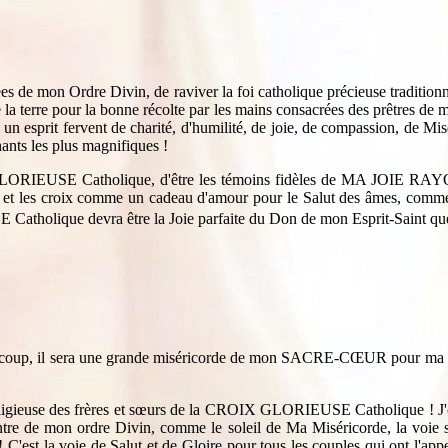
e mon Ordre Divin, de raviver la foi catholique précieuse traditionnell
la terre pour la bonne récolte par les mains consacrées des prêtres de m
s un esprit fervent de charité, d'humilité, de joie, de compassion, de 
hants les plus magnifiques !
X GLORIEUSE Catholique, d'être les témoins fidèles de MA JOIE 
eur et les croix comme un cadeau d'amour pour le Salut des âmes, comme
tholique devra être la Joie parfaite du Don de mon Esprit-Saint que
aucoup, il sera une grande miséricorde de mon SACRE-CŒUR pour ma Sa
n religieuse des frères et sœurs de la CROIX GLORIEUSE Catholique ! J
tre de mon ordre Divin, comme le soleil de Ma Miséricorde, la voie s
! C'est la voie de Salut et de Gloire pour tous les couples qui ont l'a