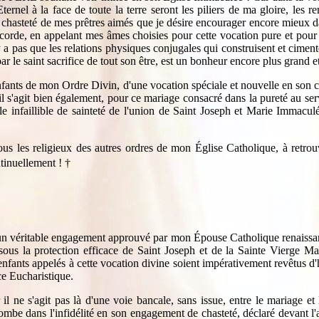
ernel à la face de toute la terre seront les piliers de ma gloire, 
de chasteté de mes prêtres aimés que je désire encourager encore mieux 
icorde, en appelant mes âmes choisies pour cette vocation pure et pour
'y a pas que les relations physiques conjugales qui construisent et cime
r le saint sacrifice de tout son être, est un bonheur encore plus grand e
fants de mon Ordre Divin, d'une vocation spéciale et nouvelle en son cen
Et il s'agit bien également, pour ce mariage consacré dans la pureté au
e infaillible de sainteté de l'union de Saint Joseph et Marie Immacu
 les religieux des autres ordres de mon Église Catholique, à retrouver
ntinuellement !
†
un véritable engagement approuvé par mon Épouse Catholique renaissant
, sous la protection efficace de Saint Joseph et de la Sainte Vierge 
nts appelés à cette vocation divine soient impérativement revêtus d'h
ce Eucharistique.
e s'agit pas là d'une voie bancale, sans issue, entre le mariage et l
tombe dans l'infidélité en son engagement de chasteté, déclaré devant l