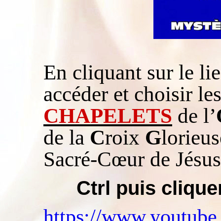
En cliquant sur le li
accéder et choisir l
CHAPELETS
de l’
de la
C
roix
G
lorieus
Sacré-Cœur de Jésus
Ctrl puis cliquer
https://www.youtub