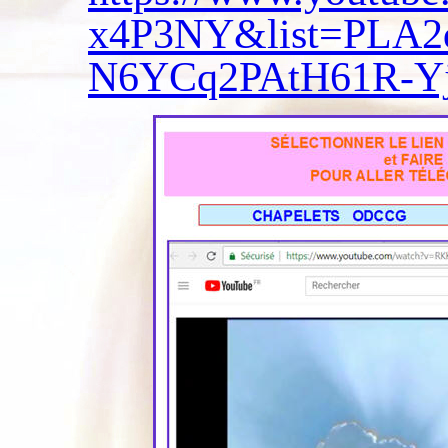
x4P3NY&list=PLA
N6YCq2PAtH61R-Yj