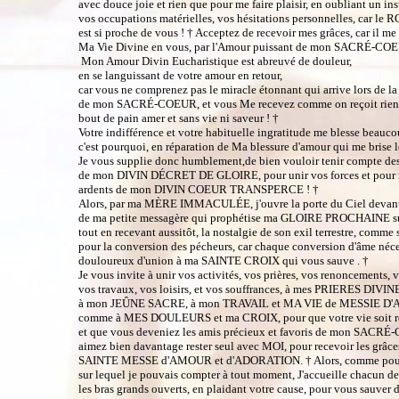
avec douce joie et rien que pour me faire plaisir, en oubliant un ins
vos occupations matérielles, vos hésitations personnelles, car
est si proche de vous ! † Acceptez de recevoir mes grâces, car il me
Ma Vie Divine en vous, par l'Amour puissant de mon SACRÉ-C
Mon Amour Divin Eucharistique est abreuvé de douleur,
en se languissant de votre amour en retour,
car vous ne comprenez pas le miracle étonnant qui arrive lors de l
de mon SACRÉ-COEUR, et vous Me recevez comme on reçoit rien 
bout de pain amer et sans vie ni saveur ! †
Votre indifférence et votre habituelle ingratitude me blesse beauco
c'est pourquoi, en réparation de Ma blessure d'amour qui me brise
Je vous supplie donc humblement,de bien vouloir tenir compt
de mon DIVIN DÉCRET DE GLOIRE, pour unir vos forces et pour réa
ardents de mon DIVIN COEUR TRANSPERCE ! †
Alors, par ma MÈRE IMMACULÉE, j'ouvre la porte du Ciel devant
de ma petite messagère qui prophétise ma GLOIRE PROCHAINE sur 
tout en recevant aussitôt, la nostalgie de son exil terrestre, comme
pour la conversion des pécheurs, car chaque conversion d'âme néces
douloureux d'union à ma SAINTE CROIX qui vous sauve . †
Je vous invite à unir vos activités, vos prières, vos renoncements, 
vos travaux, vos loisirs, et vos souffrances, à mes PRIERES DIVIN
à mon JEÛNE SACRE, à mon TRAVAIL et MA VIE de MESSIE D
comme à MES DOULEURS et ma CROIX, pour que votre vie soit rev
et que vous deveniez les amis précieux et favoris de mon SACR
aimez bien davantage rester seul avec MOI, pour recevoir les grâ
SAINTE MESSE d'AMOUR et d'ADORATION. † Alors, comme pour 
sur lequel je pouvais compter à tout moment, J'accueille chacun de
les bras grands ouverts, en plaidant votre cause, pour vous sauver 