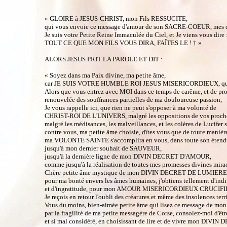
« GLOIRE à JESUS-CHRIST, mon Fils RESSUCITE,
qui vous envoie ce message d'amour de son SACRE-COEUR, mes ch
Je suis votre Petite Reine Immaculée du Ciel, et Je viens vous dire 
TOUT CE QUE MON FILS VOUS DIRA, FAÎTES LE ! † »
ALORS JESUS PRIT LA PAROLE ET DIT :
« Soyez dans ma Paix divine, ma petite âme,
car JE SUIS VOTRE HUMBLE ROI JESUS MISERICORDIEUX, qui 
Alors que vous entrez avec MOI dans ce temps de carême, et de pr
renouvelée des souffrances partielles de ma douloureuse passion,
Je vous rappelle ici, que rien ne peut s'opposer à ma volonté de
CHRIST-ROI DE L'UNIVERS, malgré les oppositions de vos proch
malgré les médisances, les malveillances, et les colères de Lucifer s
contre vous, ma petite âme choisie, dîtes vous que de toute manièr
ma VOLONTE SAINTE s'accomplira en vous, dans toute son étend
jusqu'à mon dernier souhait de SAUVEUR,
jusqu'à la dernière ligne de mon DIVIN DECRET D'AMOUR,
comme jusqu'à la réalisation de toutes mes promesses divines mirac
Chère petite âme mystique de mon DIVIN DECRET DE LUMIERE
pour ma bonté envers les âmes humaines, j'obtiens tellement d'indi
et d'ingratitude, pour mon AMOUR MISERICORDIEUX CRUCIFIE 
Je reçois en retour l'oubli des créatures et même des insolences terri
Vous du moins, bien-aimée petite âme qui lisez ce message de
par la fragilité de ma petite messagère de Corse, consolez-moi d'êtr
et si mal considéré, en choisissant de lire et de vivre mon DI