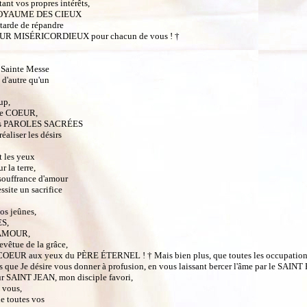
tant vos propres intérêts,
 le ROYAUME DES CIEUX
 tarde de répandre
OEUR MISÉRICORDIEUX pour chacun de vous ! †
a Sainte Messe
d'autre qu'un
up,
 le COEUR,
e des PAROLES SACRÉES
liser les désirs
 les yeux
la terre,
 souffrance d'amour
site un sacrifice
vos jeûnes,
ES,
'AMOUR,
êtue de la grâce,
É-COEUR aux yeux du PÈRE ÉTERNEL ! † Mais bien plus, que toutes les occupatio
ces que Je désire vous donner à profusion, en vous laissant bercer l'âme par le S
SAINT JEAN, mon disciple favori,
 vous,
de toutes vos