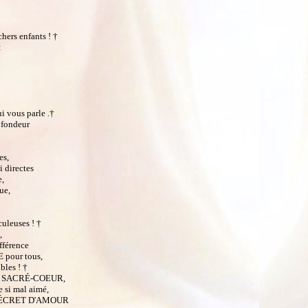
ers enfants ! †
:
vous parle .†
ofondeur
es,
i directes
e,
ue,
uleuses ! †
,
fférence
pour tous,
bles ! †
 mon SACRÉ-COEUR,
e si mal aimé,
VIN DÉCRET D'AMOUR