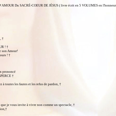
T D' AMOUR Du SACRÉ-COEUR DE JÉSUS ( livre écrit en 5 VOLUMES en l'honneu
, †
UR ! †
 son Amour!
ours ! †
n prononcé
SPERCE †
à toutes les fautes et les refus de pardon, †
, que je vous invite à vivre non comme un spectacle, †
ion,†