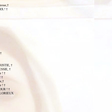
tesse,†
IX ! †
 †
RISTIE, †
SSIE, †
e ! †
! †
e,†
e ! †
OUR ! †
R GLORIEUX