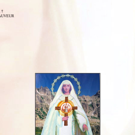
 †
 SAUVEUR