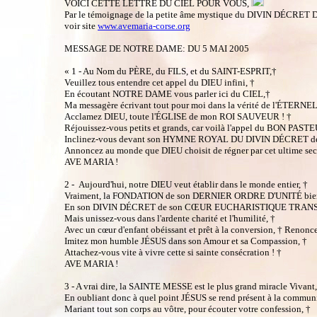
VOICI CETTE LETTRE DU CIEL POUR VOUS,
Par le témoignage de la petite âme mystique du DIVIN DÉCRE
voir site
www.avemaria-corse.org
MESSAGE DE NOTRE DAME
: DU 5 MAI 2005
« 1 - Au Nom du PÈRE, du FILS, et du SAINT-ESPRIT,†
Veuillez tous entendre cet appel du DIEU infini, †
En écoutant NOTRE DAME vous parler ici du CIEL,†
Ma messagère écrivant tout pour moi dans la vérité de l'ÉTERNEL
Acclamez DIEU, toute l'ÉGLISE de mon ROI SAUVEUR ! †
Réjouissez-vous petits et grands, car voilà l'appel du BON PASTE
Inclinez-vous devant son HYMNE ROYAL DU DIVIN DÉCRET de
Annoncez au monde que DIEU choisit de régner par cet ultime sec
AVE MARIA !
2 - Aujourd'hui, notre DIEU veut établir dans le monde entier, †
Vraiment, la FONDATION de son DERNIER ORDRE D'UNITÉ bie
En son DIVIN DÉCRET de son CŒUR EUCHARISTIQUE TRAN
Mais unissez-vous dans l'ardente charité et l'humilité, †
Avec un cœur d'enfant obéissant et prêt à la conversion, † Renoncez 
Imitez mon humble JÉSUS dans son Amour et sa Compassion, †
Attachez-vous vite à vivre cette si sainte consécration ! †
AVE MARIA !
3 - A vrai dire, la SAINTE MESSE est le plus grand miracle Vivant
En oubliant donc à quel point JÉSUS se rend présent à la commun
Mariant tout son corps au vôtre, pour écouter votre confession, †