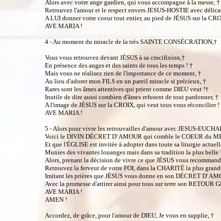
Alors avec votre ange gardien, qui vous accompagne à la messe, †
Retrouvez l'amour et le respect envers JESUS-HOSTIE avec délica
A LUI donner votre coeur tout entier, au pied de JÉSUS sur la CRO
AVE MARIA !
4 - Au moment du miracle de la très SAINTE CONSÉCRATION,†
Vous vous retrouvez devant JÉSUS à sa crucifixion,†
En présence des anges et des saints de tous les temps ! †
Mais vous ne réalisez rien de l'importance de ce moment, †
Au lieu d'adorer mon FILS en un pareil miracle si précieux, †
Rares sont les âmes attentives qui prient comme DIEU veut !†
Inutile de dire aussi combien d'âmes refusent de tout pardonner, †
A l'image de JÉSUS sur la CROIX, qui veut tous vous réconcilier !
AVE MARIA !
5 - Alors pour vivre les retrouvailles d'amour avec JESUS-EUCHA
Voici le DIVIN DÉCRET D' AMOUR qui comble le COEUR du ME
Et que l'ÉGLISE est invitée à adopter dans toute sa liturgie actuell
Munies des vivantes louanges mais dans sa tradition la plus belle 
Alors, prenant la décision de vivre ce que JÉSUS vous recommand
Retrouvez la ferveur de votre FOI, dans la CHARITÉ la plus grand
Imitant les prières que JÉSUS vous donne en son DÉCRET D' AM
Avec la promesse d'attirer ainsi pour tous sur terre son RETOU
AVE MARIA !
AMEN !
Accordez, de grâce, pour l'amour de DIEU, Je vous en supplie, †