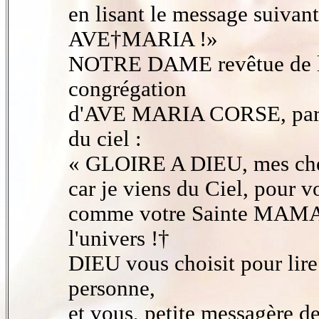
en lisant le message suivant
AVE†MARIA !»
NOTRE DAME revêtue de lum
congrégation
d'AVE MARIA CORSE, paraît
du ciel :
« GLOIRE A DIEU, mes cher
car je viens du Ciel, pour v
comme votre Sainte MA
l'univers !†
DIEU vous choisit pour lir
personne,
et vous, petite messagère d