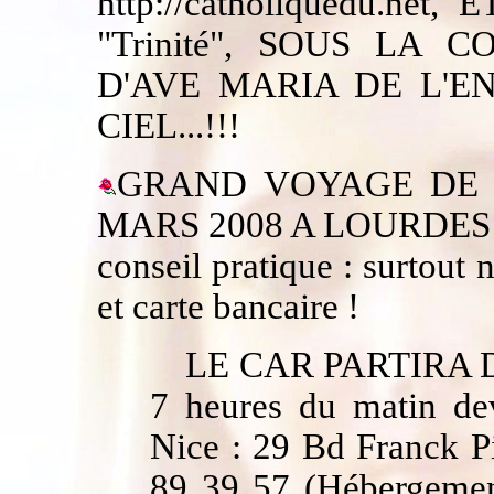
http://catholiquedu.net
, E
"Trinité", SOUS LA
D'AVE MARIA DE L'E
CIEL...!!!
GRAND VOYAGE DE 
MARS 2008 A LOURDES
conseil pratique : surtout n
et carte bancaire !
LE CAR PARTIRA 
7 heures du matin de
Nice : 29 Bd Franck P
89 39 57 (Hébergement