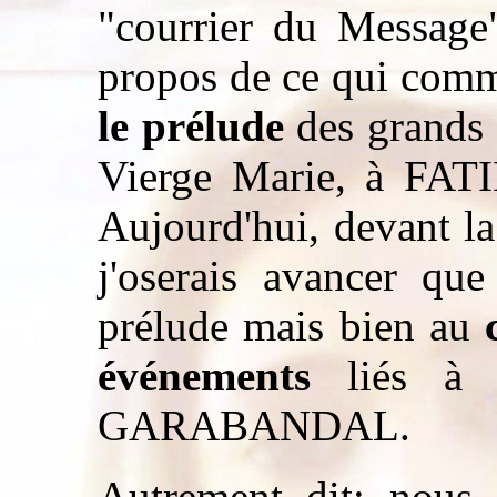
"courrier du Message"
propos de ce qui comme
le prélude
des grands
Vierge Marie, à F
Aujourd'hui, devant l
j'oserais avancer q
prélude mais bien au
c
événements
liés à l
GARABANDAL.
Autrement dit: nous