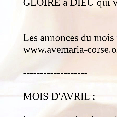
GLOIRE a DIEU qui vo
Les annonces du mois p
www.avemaria-corse.or
---------------------------
-------------------
MOIS D'AVRIL :