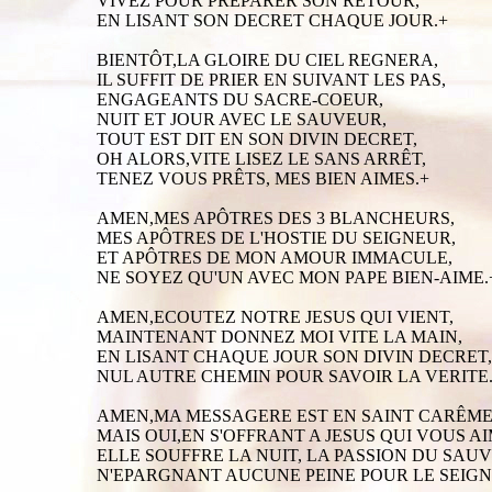
VIVEZ POUR PREPARER SON RETOUR,
EN LISANT SON DECRET CHAQUE JOUR.+
BIENTÔT,LA GLOIRE DU CIEL REGNERA,
IL SUFFIT DE PRIER EN SUIVANT LES PAS,
ENGAGEANTS DU SACRE-COEUR,
NUIT ET JOUR AVEC LE SAUVEUR,
TOUT EST DIT EN SON DIVIN DECRET,
OH ALORS,VITE LISEZ LE SANS ARRÊT,
TENEZ VOUS PRÊTS, MES BIEN AIMES.+
AMEN,MES APÔTRES DES 3 BLANCHEURS,
MES APÔTRES DE L'HOSTIE DU SEIGNEUR,
ET APÔTRES DE MON AMOUR IMMACULE,
NE SOYEZ QU'UN AVEC MON PAPE BIEN-AIME.
AMEN,ECOUTEZ NOTRE JESUS QUI VIENT,
MAINTENANT DONNEZ MOI VITE LA MAIN,
EN LISANT CHAQUE JOUR SON DIVIN DECRET,
NUL AUTRE CHEMIN POUR SAVOIR LA VERITE
AMEN,MA MESSAGERE EST EN SAINT CARÊME
MAIS OUI,EN S'OFFRANT A JESUS QUI VOUS AI
ELLE SOUFFRE LA NUIT, LA PASSION DU SAU
N'EPARGNANT AUCUNE PEINE POUR LE SEIGN