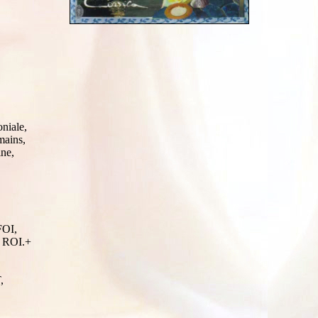
niale,
mains,
ine,
OI,
ROI.+
,
,