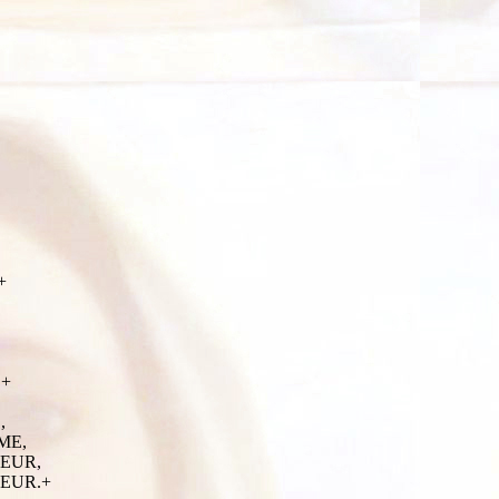
+
.+
,
ME,
VEUR,
EUR.+