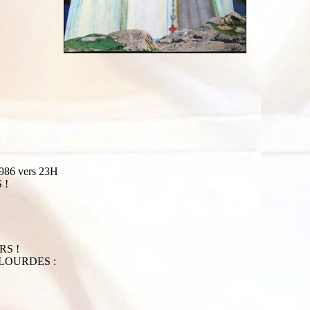
986 vers 23H
 !
RS !
LOURDES :