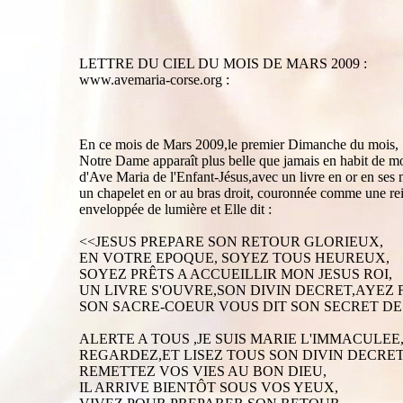
LETTRE DU CIEL DU MOIS DE MARS 2009 :
www.avemaria-corse.org :
En ce mois de Mars 2009,le premier Dimanche du mois,
Notre Dame apparaît plus belle que jamais en habit de mo
d'Ave Maria de l'Enfant-Jésus,avec un livre en or en ses 
un chapelet en or au bras droit, couronnée comme une re
enveloppée de lumière et Elle dit :
<<JESUS PREPARE SON RETOUR GLORIEUX,
EN VOTRE EPOQUE, SOYEZ TOUS HEUREUX,
SOYEZ PRÊTS A ACCUEILLIR MON JESUS ROI,
UN LIVRE S'OUVRE,SON DIVIN DECRET,AYEZ F
SON SACRE-COEUR VOUS DIT SON SECRET DE 
ALERTE A TOUS ,JE SUIS MARIE L'IMMACULEE
REGARDEZ,ET LISEZ TOUS SON DIVIN DECRET
REMETTEZ VOS VIES AU BON DIEU,
IL ARRIVE BIENTÔT SOUS VOS YEUX,