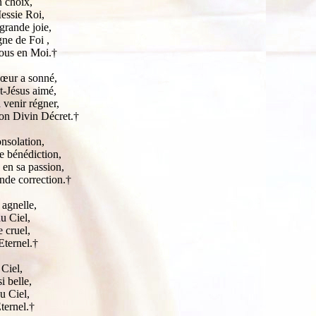
n choix,
Messie Roi,
grande joie,
gne de Foi ,
 tous en Moi.†
Cœur a sonné,
t-Jésus aimé,
 venir régner,
on Divin Décret.†
nsolation,
e bénédiction,
 en sa passion,
nde correction.†
 agnelle,
u Ciel,
 cruel,
Eternel.†
 Ciel,
i belle,
u Ciel,
ternel.†