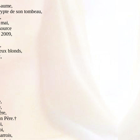
 Baume,
crypte de son tombeau,
,
 mai,
source
i 2009,
,
veux blonds,
,
,
,
ère,
on Père.†
i,
oi,
arrois,