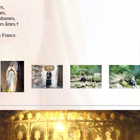
es,
mes,
s drames,
les âmes.†
 France.