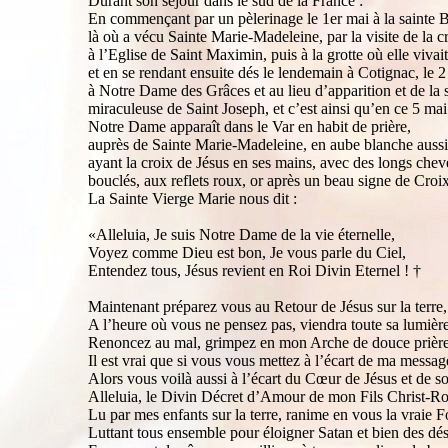
Durant son séjour dans le sud de la France :
En commençant par un pèlerinage le 1er mai à la sainte
là où a vécu Sainte Marie-Madeleine, par la visite de la 
à l’Eglise de Saint Maximin, puis à la grotte où elle vivait
et en se rendant ensuite dés le lendemain à Cotignac, le 2
à Notre Dame des Grâces et au lieu d’apparition et de la 
miraculeuse de Saint Joseph, et c’est ainsi qu’en ce 5 ma
Notre Dame apparaît dans le Var en habit de prière,
auprès de Sainte Marie-Madeleine, en aube blanche aussi
ayant la croix de Jésus en ses mains, avec des longs che
bouclés, aux reflets roux, or après un beau signe de Croix
La Sainte Vierge Marie nous dit :
«Alleluia, Je suis Notre Dame de la vie éternelle,
Voyez comme Dieu est bon, Je vous parle du Ciel,
Entendez tous, Jésus revient en Roi Divin Eternel ! †
Maintenant préparez vous au Retour de Jésus sur la terre,
A l’heure où vous ne pensez pas, viendra toute sa lumière
Renoncez au mal, grimpez en mon Arche de douce prière
Il est vrai que si vous vous mettez à l’écart de ma messag
Alors vous voilà aussi à l’écart du Cœur de Jésus et de s
Alleluia, le Divin Décret d’Amour de mon Fils Christ-Ro
Lu par mes enfants sur la terre, ranime en vous la vraie F
Luttant tous ensemble pour éloigner Satan et bien des dés