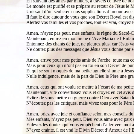
En sauvant des âmes par milliers, à travers ce livre de bo
Le monde est purifié et se prépare au retour de Jésus le 
Unissant d’un seul cœur nos supplications d’amour avec 
Il faut le dire autour de vous que son Décret Royal est di
Alertez vos familles et vos proches, tout est vrai, croyez
Amen, n’ayez pas peur, mes enfants, le règne du Sacré-
Maintenant, entrez en mon arche d’Ave Maria de l’Enfan
Entonnez des chants de joie, ne pleurez plus, car Jésus va
Ne doutez plus des messages que Jésus vous donne par s
Amen, arrive pour mes petits amis de l’arche, toute ma co
Mais pour ceux qui n’ont pas eu foi en son Décret de pur
Et qui se sont moqués de ma petite agnelle si unie à Jésus
Nulle indulgence, mais de la part de Dieu le Père une gra
Amen, ceux qui ont voulu se mettre à l’écart de ma petite
Maintenant, vite convertissez-vous et croyez en cet avis d
Evitez de vous mettre en guerre contre Dieu avec Satan le
N’écoutez pas les critiques, mais vivez tous pour le Père 
Amen, priez avec joie et confiance selon mes conseils du
Mes enfants, n’ayez pas peur, Dieu vous aime avec paix s
Enlevez les doutes qui vous empêchent d’aller vers moi a
N’ayez crainte, il est vrai le Divin Décret d’Amour de l’E