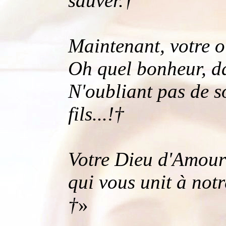
sauver.†
Maintenant, votre ou
Oh quel bonheur, dan
N'oubliant pas de s
fils...!†
Votre Dieu d'Amo
qui vous unit à not
†
»