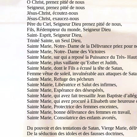
Ô Christ, prenez pitié de nous
Seigneur, prenez pitié de nous
Jésus-Christ, écoutez-nous
Jésus-Christ, exaucez-nous
Père du Ciel, Seigneur Dieu prenez pitié de nous,
Fils, Rédempteur du monde, Seigneur Dieu
Saint- Esprit, Seigneur Dieu,
Trinité Sainte, un Seul Dieu,
Sainte Marie, Notre- Dame de la Délivrance priez pour 
Sainte Marie, Notre- Dame des Victoires
Sainte Marie, sur qui a reposé la Puissance du Très- Haut
Sainte Marie, plus vaillante qu’Esther et Judith,
Sainte Marie, dont le Fils a écrasé la tête de Satan,
Femme vêtue de soleil, invulnérable aux attaques de Sata
Sainte Marie, Refuge des pécheurs
Sainte Mairie, Libératrice et Salut des infirmes,
Sainte Marie, Espérance des désespérés,
Sainte Marie, qui avez fait tressaillir Jean Baptiste d’allég
Sainte Marie, qui avez procuré à Elisabeth une heureuse 
Sainte Marie, Protectrice des femmes enceintes,
Sainte Marie, bonne délivrance des femmes en travail,
Sainte Marie, Consolatrice des enfants avortés,
Du pouvoir et des tentations de Satan, Vierge Marie, déli
De la séduction des idoles et des fausses doctrines,