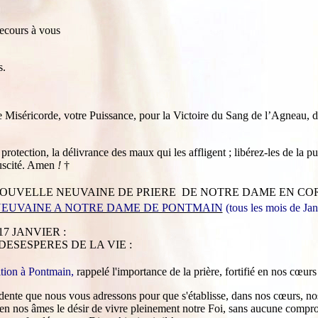
ecours à vous
s.
Miséricorde, votre Puissance, pour la Victoire du Sang de l’Agneau, de
otection, la délivrance des maux qui les affligent ; libérez-les de la pui
suscité. Amen
!
†
OUVELLE NEUVAINE DE PRIERE DE NOTRE DAME EN COR
EUVAINE A NOTRE DAME DE PONTMAIN
(tous les mois de Jan
7 JANVIER :
ESESPERES DE LA VIE :
ition à Pontmain,
rappelé l'importance de la prière, fortifié en nos cœurs
rdente que nous vous adressons pour que s'établisse, dans nos cœurs, nos
z en nos âmes le désir de vivre pleinement notre Foi, sans aucune compro