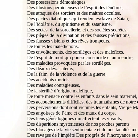
Des possessions démoniaques,
Des illusions pernicieuses de l’esprit des ténèbres,
Des attaques des sorciers et des maîtres occultes,
Des pactes diaboliques qui rendent esclave de Satan,
De l’idolâtrie, du spiritisme et du satanisme,
Des sectes, de la sorcellerie, et des sociétés secrètes,
Des pièges de la divination et des fausses prédictions,
Des fausses visions et des rêves trompeurs,
De toutes les malédictions,
Des envoûtements, des sortilèges et des maléfices,
De l’esprit de mort qui pousse au suicide et au meurtre,
Des maladies provoquées par les sortilèges,
Des fléaux dévastateurs,
De la faim, de la violence et de la guerre,
Des accidents mortels,
Des maladies contagieuses,
De la stérilité d’origine maléfique,
De toute menace contre les enfants dans le sein maternel,
Des accouchements difficiles, des traumatismes de notre 
Des perversions dont sont victimes les enfants, Vierge Ma
Des angoisses de l’âme et des maux du corps,
Des liens généalogiques qui affectent les vivants,
Des disparitions mystérieuses de nos proches parents,
Des blocages de la vie sentimentale et de nos facultés me
Des ravages de l’impiété Des progrès de l’incroyance et de