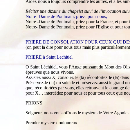
Aidez-nous à toujours comprendre les autres, et à les aim
Réciter une dizaine du chapelet suivi de l’invocation suiv
Notre- Dame de Pontmain, priez- pour nous,
Notre -Dame de Pontmain, priez pour la France, et pour t
Notre- Dame de Pontmain, priez pour l'Eglise et pour tou
PRIERE DE CONSOLATION POUR CEUX QUI DESES
(on peut la dire pour nous tous mais plus particulièrement 
PRIERE à Saint Lechitiel
O Saint Léchitiel, vous l’Ange puissant du Mont des Olivi
épreuves que nous vivons.
Assistez aussi X, consolez-le (la) réconfortez-le (la) dans 
Préservez-le (la) du suicide et préservez aussi le grand n
que, réconfortées par vous, elles retrouvent le courage d
pour X… intercédez pour nous et pour tous ceux que nous
PRIONS
Seigneur, nous vous offrons le mystère de Votre Agonie au
Premier mystère douloureux :