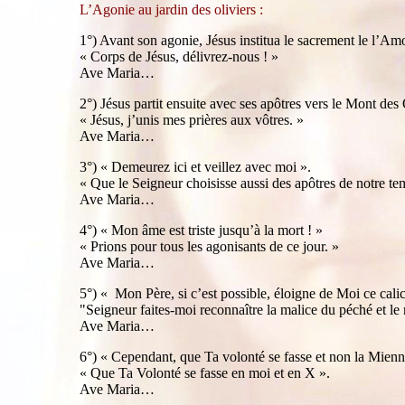
L’Agonie au jardin des oliviers :
1°) Avant son agonie, Jésus institua le sacrement le l’Am
« Corps de Jésus, délivrez-nous ! »
Ave Maria…
2°) Jésus partit ensuite avec ses apôtres vers le Mont des 
« Jésus, j’unis mes prières aux vôtres. »
Ave Maria…
3°) « Demeurez ici et veillez avec moi ».
« Que le Seigneur choisisse aussi des apôtres de notre tem
Ave Maria…
4°) « Mon âme est triste jusqu’à la mort ! »
« Prions pour tous les agonisants de ce jour. »
Ave Maria…
5°) « Mon Père, si c’est possible, éloigne de Moi ce calic
"Seigneur faites-moi reconnaître la malice du péché et le 
Ave Maria…
6°) « Cependant, que Ta volonté se fasse et non la Mienn
« Que Ta Volonté se fasse en moi et en X ».
Ave Maria…