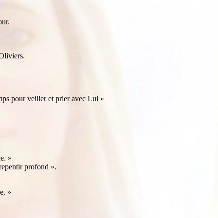
our.
Oliviers.
ps pour veiller et prier avec Lui »
e. »
repentir profond ».
e. »