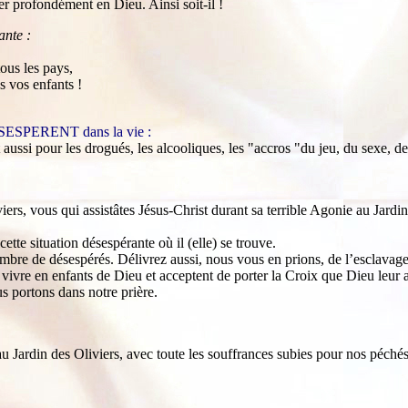
er profondément en Dieu. Ainsi soit-il !
ante :
ous les pays,
s vos enfants !
PERENT dans la vie :
aussi pour les drogués, les alcooliques, les "accros "du jeu, du sexe, des
ers, vous qui assistâtes Jésus-Christ durant sa terrible Agonie au Jardin
cette situation désespérante où il (elle) se trouve.
ombre de désespérés. Délivrez aussi, nous vous en prions, de l’esclavage 
e vivre en enfants de Dieu et acceptent de porter la Croix que Dieu leu
 portons dans notre prière.
 Jardin des Oliviers, avec toute les souffrances subies pour nos péchés,