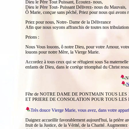
Dieu le Père Tout Puissant, Ecoutez- nous,
Dieu le Père Tout- Puissant Délivrez- nous du Mauvais,
Ô Marie, conçue sans péché, Priez pour nous qui avons r
Priez pour nous, Notre- Dame de la Délivrance
Afin que nous soyons affranchis de toutes nos tribulation
Prions :
Nous Vous louons, ô notre Dieu, pour votre Amour, votre 
louons pour notre Mère, la Vierge Marie.
Accordez à tous ceux qui se réfugient sous Sa maternelle pr
enfants de Dieu, dans le cortège triomphal du Christ res
N
N
Fête de NOTRE DAME DE PONTMAIN TOUS LES 1
ET PRIERE DE CONSOLATION POUR TOUS LES D
Très douce Vierge Marie, vous avez, dans votre appar
Daignez accueillir favorablement aujourd'hui, la prière a
fruit de la Justice, de la Vérité, de la Charité. Augmente