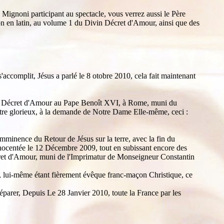
ignoni participant au spectacle, vous verrez aussi le Père
ion en latin, au volume 1 du Divin Décret d'Amour, ainsi que des
'accomplit, Jésus a parlé le 8 otobre 2010, cela fait maintenant
vin Décret d'Amour au Pape Benoît XVI, à Rome, muni du
tre glorieux, à la demande de Notre Dame Elle-même, ceci :
imminence du Retour de Jésus sur la terre, avec la fin du
innocentée le 12 Décembre 2009, tout en subissant encore des
écret d'Amour, muni de l'Imprimatur de Monseigneur Constantin
use, lui-même étant fièrement évêque franc-maçon Christique, ce
éparer, Depuis Le 28 Janvier 2010, toute la France par les