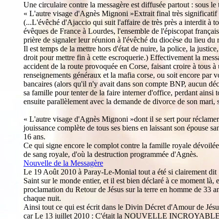
Une circulaire contre la messagère est diffusée partout : sous le ti
« L'autre visage d'Agnès Mignoni »Extrait final très significatif
(...L'évêché d'Ajaccio qui suit l'affaire de très près a interdit 
évêques de France à Lourdes, l'ensemble de l'épiscopat français
prière de signaler leur réunion à l'évêché du diocèse du lieu du
Il est temps de la mettre hors d'état de nuire, la police, la justi
droit pour mettre fin à cette escroquerie.) Effectivement la messa
accident de la route provoquée en Corse, faisant croire à tous à 
renseignements généraux et la mafia corse, ou soit encore par voi
bancaires (alors qu'il n'y avait dans son compte BNP, aucun déco
sa famille pour tenter de la faire interner d'office, perdant ains
ensuite parallèlement avec la demande de divorce de son mari, s
« L'autre visage d'Agnès Mignoni »dont il se sert pour réclam
jouissance complète de tous ses biens en laissant son épouse sa
16 ans.
Ce qui signe encore le complot contre la famille royale dévoil
de sang royale, d'où la destruction programmée d'Agnès.
Nouvelle de la Messagère
Le 19 Août 2010 à Paray-Le-Monial tout a été si clairement dit
Saint sur le monde entier, et il est bien déclaré à ce moment là
proclamation du Retour de Jésus sur la terre en homme de 33 ans 
chaque nuit.
Ainsi tout ce qui est écrit dans le Divin Décret d'Amour de Jés
car Le 13 juillet 2010 : C'était la NOUVELLE INCROYABL