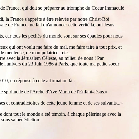
se de France, qui doit se préparer au triomphe du Coeur Immaculé
, la France s'apprête à être relevée par notre Christ-Roi
le de France, ne fait qu'annoncer cette vérité là, oui Jésus
ents, car tous les péchés du monde sont sur ses épaules pour nous
ux qui ont voulu me faire du mal, me faire taire à tout prix, et
de menteuse, de manipulatrice...etc....
re avec la Jérusalem Céleste, au milieu de nous ! Par
 l'univers du 23 Juin 1986 à Paris, que toute ma petite soeur
10, en réponse à cette affirmation là :
le spirituelle de l'Arche d'Ave Maria de l'Enfant-Jésus.»
ses et contradictoires de cette jeune femme et de ses suivants...»
ère dont tout le monde a été témoin, à chaque pèlerinage avec la
 sous sa bénédiction.