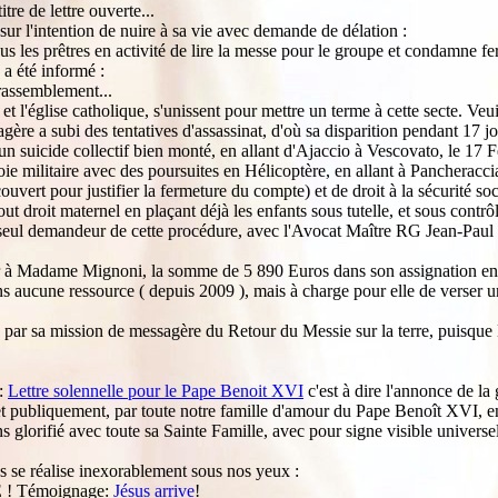
tre de lettre ouverte...
 sur l'intention de nuire à sa vie avec demande de délation :
à tous les prêtres en activité de lire la messe pour le groupe et condamne
 a été informé :
 rassemblement...
ce, et l'église catholique, s'unissent pour mettre un terme à cette secte. V
gère a subi des tentatives d'assassinat, d'où sa disparition pendant 17 jo
un suicide collectif bien monté, en allant d'Ajaccio à Vescovato, le 17 F
e militaire avec des poursuites en Hélicoptère, en allant à Pancheraccia,
uvert pour justifier la fermeture du compte) et de droit à la sécurité so
i tout droit maternel en plaçant déjà les enfants sous tutelle, et sous co
eul demandeur de cette procédure, avec l'Avocat Maître RG Jean-Paul Tra
er à Madame Mignoni, la somme de 5 890 Euros dans son assignation en 
ns aucune ressource ( depuis 2009 ), mais à charge pour elle de verser 
ée par sa mission de messagère du Retour du Messie sur la terre, puisqu
 :
Lettre solennelle pour le Pape Benoit XVI
c'est à dire l'annonce de la
, et publiquement, par toute notre famille d'amour du Pape Benoît XVI, e
glorifié avec toute sa Sainte Famille, avec pour signe visible universel,
us se réalise inexorablement sous nos yeux :
E ! Témoignage:
Jésus arrive
!