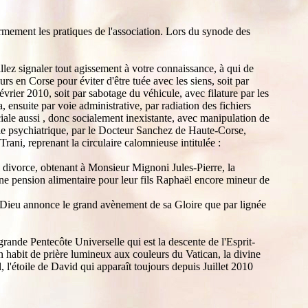
 fermement les pratiques de l'association. Lors du synode des
euillez signaler tout agissement à votre connaissance, à qui de
urs en Corse pour éviter d'être tuée avec les siens, soit par
évrier 2010, soit par sabotage du véhicule, avec filature par les
 ensuite par voie administrative, par radiation des fichiers
ciale aussi , donc socialement inexistante, avec manipulation de
ntrôle psychiatrique, par le Docteur Sanchez de Haute-Corse,
ni, reprenant la circulaire calomnieuse intitulée :
divorce, obtenant à Monsieur Mignoni Jules-Pierre, la
une pension alimentaire pour leur fils Raphaël encore mineur de
e Dieu annonce le grand avènement de sa Gloire que par lignée
 grande Pentecôte Universelle qui est la descente de l'Esprit-
n habit de prière lumineux aux couleurs du Vatican, la divine
 l'étoile de David qui apparaît toujours depuis Juillet 2010