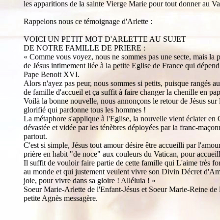
les apparitions de la sainte Vierge Marie pour tout donner au Vat
Rappelons nous ce témoignage d'Arlette :
VOICI UN PETIT MOT D'ARLETTE AU SUJET
DE NOTRE FAMILLE DE PRIERE :
« Comme vous voyez, nous ne sommes pas une secte, mais la p
de Jésus intimement liée à la petite Eglise de France qui dépen
Pape Benoit XVI.
Alors n'ayez pas peur, nous sommes si petits, puisque rangés au
de famille d'accueil et ça suffit à faire changer la chenille en pap
Voilà la bonne nouvelle, nous annonçons le retour de Jésus sur
glorifié qui pardonne tous les hommes !
La métaphore s'applique à l'Eglise, la nouvelle vient éclater en 
dévastée et vidée par les ténèbres déployées par la franc-maçonn
partout.
C'est si simple, Jésus tout amour désire être accueilli par l'amou
prière en habit "de noce" aux couleurs du Vatican, pour accueill
Il suffit de vouloir faire partie de cette famille qui L'aime très fo
au monde et qui justement veulent vivre son Divin Décret d'Am
joie, pour vivre dans sa gloire ! Alléluia ! »
Soeur Marie-Arlette de l'Enfant-Jésus et Soeur Marie-Reine de l
petite Agnès messagère.