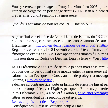
Vous y verrez le pèlerinage de Paray-Le-Monial en 2005, pour c
Patrick de Vergeron en pèlerinage depuis 2007, Jean le diacre de
prêtres amis qui ont rencontré la messagère...
Que Jésus soit aimé de tous les coeurs ! Ainsi soit-il !
Aujourd'hui en cette fête de Notre Dame de Fatima, du 13 Octobre
5 jours sur le site, car il se passe bien les choses annoncées aux 
Il faut suivre...!
http://divin-decret-damour-de-jesus.org
et
http:
Regardons ensemble : Le 8 Décembre 2009, fête de l'Immaculée
témoignage exclusif en DVD des apparitions filmées à Lourdes,
« Inauguration du Règne de Dieu sur toute la terre ». Voir :
htt
Le 11 Décembre 2009, Traitée de folle par son mari et sa famille
pouvoir des forces du mal sur le monde entier, la messagère est
calomnies, car l'évêque de Corse, au lieu de protéger la mess
Guirma, (
Etoiles de Marie
)
a déclaré au contraire que toute sa famille de prière ne faisait
qui est incompatible avec l'Eglise, puisque la Franc-maçonnerie 
le 25 Décembre 2009, à Noël et à Lourdes,
St Michel Archang
lettres au président de la république est avertie.
Lettres au président de la République
Conséquences : C'est un véritable coup d'Etat !