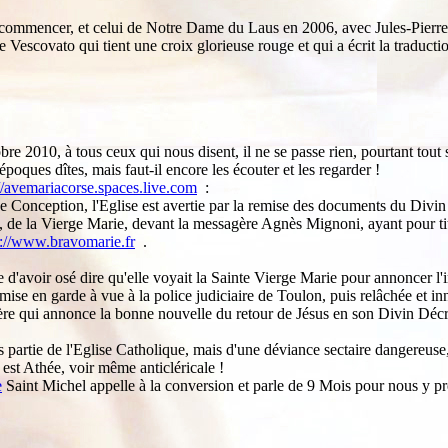
ommencer, et celui de Notre Dame du Laus en 2006, avec Jules-Pierre M
 Vescovato qui tient une croix glorieuse rouge et qui a écrit la traduct
 2010, à tous ceux qui nous disent, il ne se passe rien, pourtant tout s
époques dîtes, mais faut-il encore les écouter et les regarder !
//avemariacorse.spaces.live.com
:
 Conception, l'Eglise est avertie par la remise des documents du Di
 de la Vierge Marie, devant la messagère Agnès Mignoni, ayant pour ti
p://www.bravomarie.fr
.
 d'avoir osé dire qu'elle voyait la Sainte Vierge Marie pour annoncer l'
 mise en garde à vue à la police judiciaire de Toulon, puis relâchée et 
agère qui annonce la bonne nouvelle du retour de Jésus en son Divin D
 pas partie de l'Eglise Catholique, mais d'une déviance sectaire dangere
est Athée, voir même anticléricale !
e
Saint Michel appelle à la conversion et parle de 9 Mois pour nous y pr