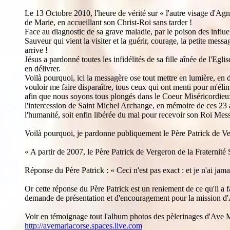
Le 13 Octobre 2010, l'heure de vérité sur « l'autre visage d'Ag
de Marie, en accueillant son Christ-Roi sans tarder !
Face au diagnostic de sa grave maladie, par le poison des influe
Sauveur qui vient la visiter et la guérir, courage, la petite mes
arrive !
Jésus a pardonné toutes les infidélités de sa fille aînée de l'Eg
en délivrer.
Voilà pourquoi, ici la messagère ose tout mettre en lumière, en d
vouloir me faire disparaître, tous ceux qui ont menti pour m'élim
afin que nous soyons tous plongés dans le Coeur Miséricordieux 
l'intercession de Saint Michel Archange, en mémoire de ces 23 a
l'humanité, soit enfin libérée du mal pour recevoir son Roi Mes
Voilà pourquoi, je pardonne publiquement le Père Patrick de Verg
« A partir de 2007, le Père Patrick de Vergeron de la Fraternité
Réponse du Père Patrick : « Ceci n'est pas exact : et je n'ai jama
Or cette réponse du Père Patrick est un reniement de ce qu'il a 
demande de présentation et d'encouragement pour la mission d'A
Voir en témoignage tout l'album photos des pèlerinages d'Ave Ma
http://avemariacorse.spaces.live.com