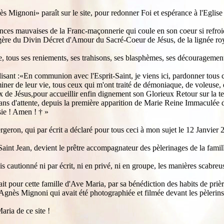
nès Mignoni» paraît sur le site, pour redonner Foi et espérance à l'Egli
nces mauvaises de la Franc-maçonnerie qui coule en son coeur si refroidi
sagère du Divin Décret d'Amour du Sacré-Coeur de Jésus, de la lignée roya
lise, tous ses reniements, ses trahisons, ses blasphèmes, ses découragem
isant :«En communion avec l'Esprit-Saint, je viens ici, pardonner tous ce
iner de leur vie, tous ceux qui m'ont traité de démoniaque, de voleuse, 
de Jésus,pour accueillir enfin dignement son Glorieux Retour sur la ter
ns d'attente, depuis la première apparition de Marie Reine Immaculée de
sie ! Amen ! † »
eron, qui par écrit a déclaré pour tous ceci à mon sujet le 12 Janvier 20
 Saint Jean, devient le prêtre accompagnateur des pèlerinages de la famil
is cautionné ni par écrit, ni en privé, ni en groupe, les manières scabreu
fait pour cette famille d'Ave Maria, par sa bénédiction des habits de pri
gnès Mignoni qui avait été photographiée et filmée devant les pèlerins
ria de ce site !