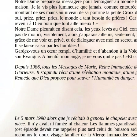
Notre Dame prépare sa messagère pour témoigner au monde tout
maison. Je la vis plus lumineuse que jamais, comme entourée d
montrant de ses mains au niveau de sa poitrine la petite Croix d
oui, priez, priez, priez, le monde a tant besoin de prières ! Car 
revenir à Dieu pour que tout aille mieux ! »
Notre Dame pleurait en disant cela, les yeux levés au Ciel, com
pas de moi ici, visiblement, alors j’apparais ailleurs; seulement
grâce de me voir en privé, et de dialoguer avec moi en secret, a
Il se laisse saisir par les humbles !
Gardez-vous un cœur rempli d’humilité et d’abandon à la Volo
son Évangile. A bientôt mon ange, je ne vous quitte pas ! »Et c
Depuis 1986, tous les Messages de Marie, Reine Immaculée de 
Glorieuse. Il s’agit du récit d’une révélation mondiale, d’une 
Remède que Dieu propose pour sauver l’Humanité en danger.
Le 5 mars 1990 alors que je récitais à genoux le chapelet avec
pièce.
Il n’y avait ni fumée ni chaleur. Les flammes grandissai
(cet épisode devait me rappeler plus tard celui du buisson ard
reconnus le doux visage familier de la Vierge Immaculée. Ses 