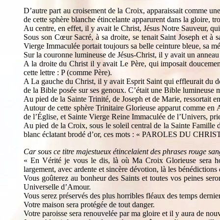
D’autre part au croisement de la Croix, apparaissait comme une 
de cette sphère blanche étincelante apparurent dans la gloire, tro
Au centre, en effet, il y avait le Christ, Jésus Notre Sauveur, 
Sous son Cœur Sacré, à sa droite, se tenait Saint Joseph et à sa
Vierge Immaculée portait toujours sa belle ceinture bleue, sa mé
Sur la couronne lumineuse de Jésus-Christ, il y avait un anneau d
A la droite du Christ il y avait Le Père, qui imposait douceme
cette lettre : P (comme Père).
A La gauche du Christ, il y avait Esprit Saint qui effleurait du
de la Bible posée sur ses genoux. C’était une Bible lumineuse 
Au pied de la Sainte Trinité, de Joseph et de Marie, ressortait en
Autour de cette sphère Trinitaire Glorieuse apparut comme en Arc
de l’Église, et Sainte Vierge Reine Immaculée de l’Univers, pr
Au pied de la Croix, sous le soleil central de la Sainte Famille
blanc éclatant brodé d’or, ces mots : « PAROLES DU
Car sous ce titre majestueux étincelaient des phrases rouge san
« En Vérité je vous le dis, là où Ma Croix Glorieuse sera h
largement, avec ardente et sincère dévotion, là les bénédictions
Vous goûterez au bonheur des Saints et toutes vos peines seron
Universelle d’Amour.
Vous serez préservés des plus horribles fléaux des temps dernier
Votre maison sera protégée de tout danger.
Votre paroisse sera renouvelée par ma gloire et il y aura de no