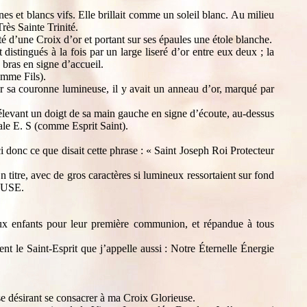
s et blancs vifs. Elle brillait comme un soleil blanc. Au milieu
Très Sainte Trinité.
té d’une Croix d’or et portant sur ses épaules une étole blanche.
distingués à la fois par un large liseré d’or entre eux deux ; la
 bras en signe d’accueil.
omme Fils).
ur sa couronne lumineuse, il y avait un anneau d’or, marqué par
n élevant un doigt de sa main gauche en signe d’écoute, au-dessus
ale E. S (comme Esprit Saint).
i donc ce que disait cette phrase : « Saint Joseph Roi Protecteur
 titre, avec de gros caractères si lumineux ressortaient sur fond
EUSE.
aux enfants pour leur première communion, et répandue à tous
t le Saint-Esprit que j’appelle aussi : Notre Éternelle Énergie
se désirant se consacrer à ma Croix Glorieuse.