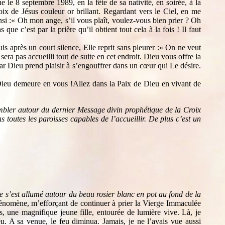
 8 septembre 1989, en la fête de sa nativité, en soirée, à la
ix de Jésus couleur or brillant. Regardant vers le Ciel, en me
insi :« Oh mon ange, s’il vous plaît, voulez-vous bien prier ? Oh
que c’est par la prière qu’il obtient tout cela à la fois ! Il faut
s après un court silence, Elle reprit sans pleurer :« On ne veut
era pas accueilli tout de suite en cet endroit. Dieu vous offre la
Car Dieu prend plaisir à s’engouffrer dans un cœur qui Le désire.
Dieu demeure en vous !Allez dans la Paix de Dieu en vivant de
mbler autour du dernier Message divin prophétique de la Croix
 toutes les paroisses capables de l’accueillir. De plus c’est un
e s’est allumé autour du beau rosier blanc en pot au fond de la
 phénomène, m’efforçant de continuer à prier la Vierge Immaculée
s, une magnifique jeune fille, entourée de lumière vive. Là, je
u. A sa venue, le feu diminua. Jamais, je ne l’avais vue aussi