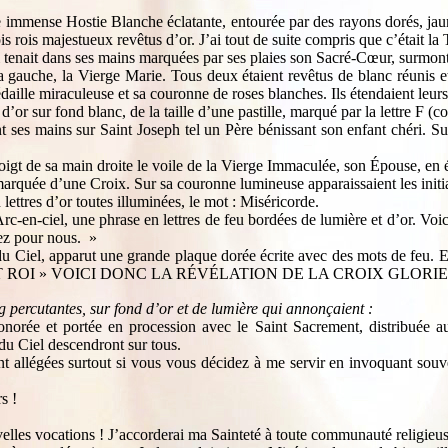
immense Hostie Blanche éclatante, entourée par des rayons dorés, jaune
is rois majestueux revêtus d’or. J’ai tout de suite compris que c’était la 
qui tenait dans ses mains marquées par ses plaies son Sacré-Cœur, surmon
 gauche, la Vierge Marie. Tous deux étaient revêtus de blanc réunis et 
daille miraculeuse et sa couronne de roses blanches. Ils étendaient leurs
’or sur fond blanc, de la taille d’une pastille, marqué par la lettre F (c
nt ses mains sur Saint Joseph tel un Père bénissant son enfant chéri. S
 doigt de sa main droite le voile de la Vierge Immaculée, son Épouse, e
marquée d’une Croix. Sur sa couronne lumineuse apparaissaient les initi
 lettres d’or toutes illuminées, le mot : Miséricorde.
-en-ciel, une phrase en lettres de feu bordées de lumière et d’or. Voic
iez pour nous. »
 du Ciel, apparut une grande plaque dorée écrite avec des mots de feu. En
 CHRIST ROI » VOICI DONC LA RÉVÉLATION DE LA CROIX GLORI
g percutantes, sur fond d’or et de lumière qui annonçaient :
onorée et portée en procession avec le Saint Sacrement, distribuée 
 du Ciel descendront sur tous.
t allégées surtout si vous vous décidez à me servir en invoquant souven
s !
uvelles vocations ! J’accorderai ma Sainteté à toute communauté religieu