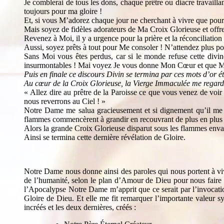
Je comblerai de tous les dons, chaque prêtre ou diacre travailla
toujours pour ma gloire !
Et, si vous M’adorez chaque jour ne cherchant à vivre que pour
Mais soyez de fidèles adorateurs de Ma Croix Glorieuse et of
Revenez à Moi, il y a urgence pour la prière et la réconciliation
Aussi, soyez prêts à tout pour Me consoler ! N’attendez plus po
Sans Moi vous êtes perdus, car si le monde refuse cette divin
insurmontables ! Mai voyez Je vous donne Mon Cœur et que Ma
Puis en finale ce discours Divin se termina par ces mots d’
Au cœur de la Croix Glorieuse, la Vierge Immaculée me regarda
« Allez dire au prêtre de la Paroisse ce que vous venez de voir
nous reverrons au Ciel ! »
Notre Dame me salua gracieusement et si dignement qu’il me se
flammes commencèrent à grandir en recouvrant de plus en plus l
Alors la grande Croix Glorieuse disparut sous les flammes envahis
Ainsi se termina cette dernière révélation de Gloire.
Notre Dame nous donne ainsi des paroles qui nous portent à viv
de l’humanité, selon le plan d’Amour de Dieu pour nous faire 
l’Apocalypse Notre Dame m’apprit que ce serait par l’invocatio
Gloire de Dieu. Et elle me fit remarquer l’importante valeur s
incréés et les deux dernières, créés :