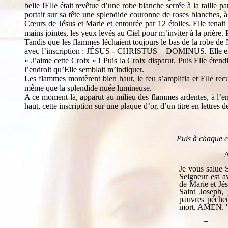
belle !Elle était revêtue d’une robe blanche serrée à la taille 
portait sur sa tête une splendide couronne de roses blanches, 
Cœurs de Jésus et Marie et entourée par 12 étoiles. Elle tenait 
mains jointes, les yeux levés au Ciel pour m’inviter à la prière
Tandis que les flammes léchaient toujours le bas de la robe de
avec l’inscription : JÉSUS - CHRISTUS – DOMINUS. Elle embras
« J’aime cette Croix » ! Puis la Croix disparut. Puis Elle éten
l’endroit qu’Elle semblait m’indiquer.
Les flammes montèrent bien haut, le feu s’amplifia et Elle recu
même que la splendide nuée lumineuse.
A ce moment-là, apparut au milieu des flammes ardentes, à l’en
haut, cette inscription sur une plaque d’or, d’un titre en lettres d
Puis à chaque ex
A
Je vous salue S
Seigneur est a
de Marie et Jés
Saint Joseph,
pauvres pécheu
mort. AMEN. 
=