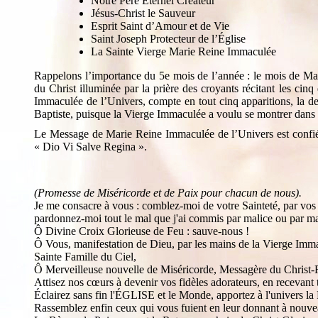
Notre Père Éternel Créateur
Jésus-Christ le Sauveur
Esprit Saint d’Amour et de Vie
Saint Joseph Protecteur de l’Église
La Sainte Vierge Marie Reine Immaculée
Rappelons l’importance du 5e mois de l’année : le mois de Ma
du Christ illuminée par la prière des croyants récitant les ci
Immaculée de l’Univers, compte en tout cinq apparitions, la 
Baptiste, puisque la Vierge Immaculée a voulu se montrer dans l
Le Message de Marie Reine Immaculée de l’Univers est confié à
« Dio Vi Salve Regina ».
(Promesse de Miséricorde et de Paix pour chacun de nous).
Je me consacre à vous : comblez-moi de votre Sainteté, par vos 
pardonnez-moi tout le mal que j'ai commis par malice ou par mauv
Ô Divine Croix Glorieuse de Feu : sauve-nous !
Ô Vous, manifestation de Dieu, par les mains de la Vierge Imma
Sainte Famille du Ciel,
Ô Merveilleuse nouvelle de Miséricorde, Messagère du Christ
Attisez nos cœurs à devenir vos fidèles adorateurs, en recevant t
Éclairez sans fin l'ÉGLISE et le Monde, apportez à l'univers la 
Rassemblez enfin ceux qui vous fuient en leur donnant à nouveau l