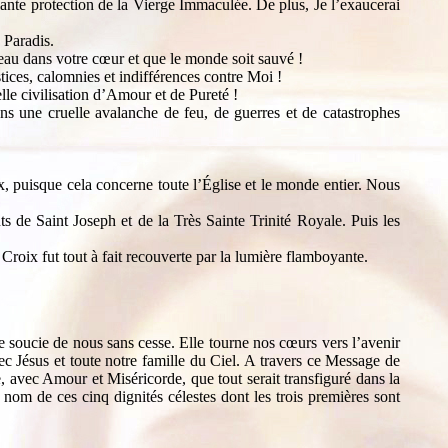
llante protection de la Vierge Immaculée. De plus, Je l’exaucerai
 Paradis.
au dans votre cœur et que le monde soit sauvé !
tices, calomnies et indifférences contre Moi !
le civilisation d’Amour et de Pureté !
ns une cruelle avalanche de feu, de guerres et de catastrophes
x, puisque cela concerne toute l’Église et le monde entier. Nous
 de Saint Joseph et de la Très Sainte Trinité Royale. Puis les
Croix fut tout à fait recouverte par la lumière flamboyante.
 soucie de nous sans cesse. Elle tourne nos cœurs vers l’avenir
 Jésus et toute notre famille du Ciel. A travers ce Message de
 avec Amour et Miséricorde, que tout serait transfiguré dans la
nom de ces cinq dignités célestes dont les trois premières sont