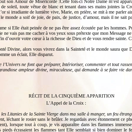
 son Amour de Miséricorde :Cette fois-ci Notre Dame m’est apparue le
e soleil, toute vêtue de blanc et tenant dans ses mains jointes la Cro
’or si irradiante de lumière vive, Marie, en prière, se mit à me parler a
le monde a soif de joie, de paix, de justice, d’amour, mais il ne sait pas 
me si Elle était peinée de ne pas être assez écoutée par les hommes. Pui
, je ne vais pas me cacher à vos yeux sous prétexte que mon Message ne s
fin d’ouvrir votre cœur à la richesse de Dieu et de vous rendre sainte. 
nté Divine, alors vous vivrez dans la Sainteté et le monde saura que 
omme un éclair, Elle disparut.
l’Univers ne font que préparer, Intérioriser, commenter et tout rasse
grandiose ampleur divine, miraculeuse, qui demande à se faire vie dans
RÉCIT DE LA CINQUIÈME APPARITION
L’Appel de la Croix :
 les Litanies de la Sainte Vierge dans ma salle à manger, un feu étrang
ent, léchant le rosier sans le brûler. Je regardais avec étonnement ce
ent), lorsque tout à coup, je vis apparaître dans les flammes immense
pieds écrasaient les flammes tant Elle semblait si bien dominer le fe