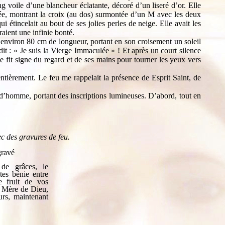
ng voile d’une blancheur éclatante, décoré d’un liseré d’or. Elle
orée, montrant la croix (au dos) surmontée d’un M avec les deux
 étincelait au bout de ses jolies perles de neige. Elle avait les
aient une infinie bonté.
’environ 80 cm de longueur, portant en son croisement un soleil
: « Je suis la Vierge Immaculée » ! Et après un court silence
e fit signe du regard et de ses mains pour tourner les yeux vers
entièrement. Le feu me rappelait la présence de Esprit Saint, de
 d’homme, portant des inscriptions lumineuses. D’abord, tout en
ec des gravures de feu.
gravé
de grâces, le
tes bénie entre
e fruit de vos
e, Mère de Dieu,
rs, maintenant
.