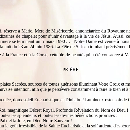
i, réservé à Marie, Mère de Miséricorde, annonciatrice du Royaume nou
nq dizaines de chapelet pour s’unir davantage à la vie de Jésus. Auss
dernière se terminant un 5 mars 1990 . . . Notre Dame est venue à nou
a nuit du 23 au 24 juin 1986. La Fête de St Jean tombant précisément l
 la France et à la Corse, cette île de beauté qui a été consacrée à Ma
PRIÈRE
plaies Sacrées, sources de toutes guérisons illuminant Votre Croix et 
aise intention, afin que je persévère constamment à faire le bien et à f
culée, doux soleil Eucharistique et Trinitaire ! Lumineux ostensoir de
-Roi, magnifique Décret Royal, Profonde Révélation du Nom de Dieu !
outes les splendeurs et toutes les divines bénédictions promises !
Paix et la Joie, en Dieu Notre Sauveur !
e goût irrésistible de la Sainte Eucharistie et la soif ardente d'espérer