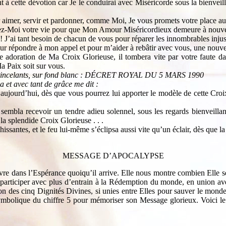
nt à cette dévotion car Je le conduirai avec Miséricorde sous la bienvei
 aimer, servir et pardonner, comme Moi, Je vous promets votre place au
frez-Moi votre vie pour que Mon Amour Miséricordieux demeure à nouve
 ! J’ai tant besoin de chacun de vous pour réparer les innombrables injus
ur répondre à mon appel et pour m’aider à rebâtir avec vous, une nouvel
e adoration de Ma Croix Glorieuse, il tombera vite par votre faute da
 Paix soit sur vous.
or étincelants, sur fond blanc : DÉCRET ROYAL DU 5 MARS 1990
 et avec tant de grâce me dit :
 aujourd’hui, dès que vous pourrez lui apporter le modèle de cette Croi
mbla recevoir un tendre adieu solennel, sous les regards bienveillants
a splendide Croix Glorieuse . . .
santes, et le feu lui-même s’éclipsa aussi vite qu’un éclair, dès que la 
MESSAGE D’APOCALYPSE
re dans l’Espérance quoiqu’il arrive. Elle nous montre combien Elle se
participer avec plus d’entrain à la Rédemption du monde, en union avec
n des cinq Dignités Divines, si unies entre Elles pour sauver le monde,
ymbolique du chiffre 5 pour mémoriser son Message glorieux. Voici le 