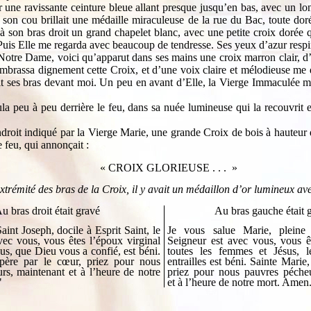
par une ravissante ceinture bleue allant presque jusqu’en bas, avec un lo
à son cou brillait une médaille miraculeuse de la rue du Bac, toute d
à son bras droit un grand chapelet blanc, avec une petite croix dorée qui
. Puis Elle me regarda avec beaucoup de tendresse. Ses yeux d’azur respir
 Notre Dame, voici qu’apparut dans ses mains une croix marron clair, d
sa dignement cette Croix, et d’une voix claire et mélodieuse me dit 
dit ses bras devant moi. Un peu en avant d’Elle, la Vierge Immaculée m
la peu à peu derrière le feu, dans sa nuée lumineuse qui la recouvrit 
droit indiqué par la Vierge Marie, une grande Croix de bois à hauteur
e feu, qui annonçait :
« CROIX GLORIEUSE . . . »
trémité des bras de la Croix, il y avait un médaillon d’or lumineux av
u bras droit était gravé
Au bras gauche était 
aint Joseph, docile à Esprit Saint, le
Je vous salue Marie, pleine 
vec vous, vous êtes l’époux virginal
Seigneur est avec vous, vous ê
us, que Dieu vous a confié, est béni.
toutes les femmes et Jésus, l
 père par le cœur, priez pour nous
entrailles est béni. Sainte Mari
rs, maintenant et à l’heure de notre
priez pour nous pauvres pécheu
"
et à l’heure de notre mort. Amen