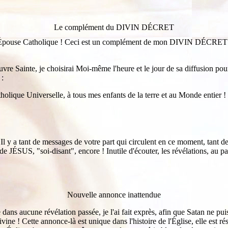
Le complément du DIVIN DÉCRET
ère Épouse Catholique ! Ceci est un complément de mon DIVIN DÉCRE
te, je choisirai Moi-même l'heure et le jour de sa diffusion pour to
 :
olique Universelle, à tous mes enfants de la terre et au Monde entier ! 
 a tant de messages de votre part qui circulent en ce moment, tant de ré
de JÉSUS, "soi-disant", encore ! Inutile d'écouter, les révélations, au p
Nouvelle annonce inattendue
 dans aucune révélation passée, je l'ai fait exprès, afin que Satan ne pu
ine ! Cette annonce-là est unique dans l'histoire de l'Église, elle est r