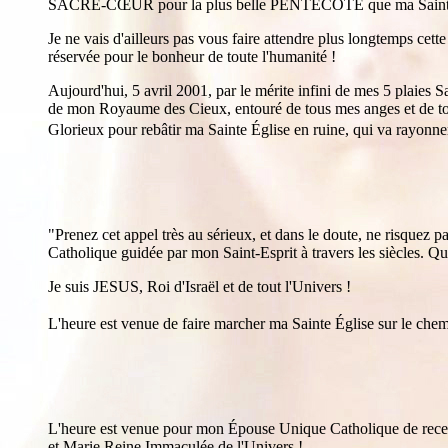
SACRÉ-CŒUR pour la plus belle PENTECÔTE que ma Sainte Églis
Je ne vais d'ailleurs pas vous faire attendre plus longtemps c
réservée pour le bonheur de toute l'humanité !
Aujourd'hui, 5 avril 2001, par le mérite infini de mes 5 plaies
de mon Royaume des Cieux, entouré de tous mes anges et de 
Glorieux pour rebâtir ma Sainte Église en ruine, qui va rayonner 
"Prenez cet appel très au sérieux, et dans le doute, ne risquez p
Catholique guidée par mon Saint-Esprit à travers les siècles. Q
Je suis JESUS, Roi d'Israël et de tout l'Univers !
L'heure est venue de faire marcher ma Sainte Église sur le chem
L'heure est venue pour mon Épouse Unique Catholique de rec
et Marie Reine Immaculée de l'Univers !