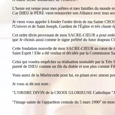
L'heure est venue pour mes prêtres et mes familles du monde ent
Car DIEU le PÈRE vient renouveler son Alliance avec tous ses
Je viens vous appeler à fonder l'ordre divin de ma Sainte CR
l'Univers et de Saint Joseph, Gardien de l'Église et très chast
Cet ordre divin provenant de mon SACRE-CŒUR a pour emblème
que Je choisis aussi comme le signe préféré du futur drapeau C
Cette fondation nouvelle de mon SACRE-CŒUR au cœur de mon 
Saint Esprit ! Elle a été voulue et décidée par la Commission Sai
Celui qui voudra empêcher sa réalisation souhaitée par la Très S
pureté de DIEU comme un fils du diable et non plus comme Fi
Vous aurez de la Miséricorde pour lui, en priant avec amour pour
Je vous ai dit son nom :
"L'ORDRE DIVIN de la CROIX GLORIEUSE Catholique "Je v
"l'image sainte de l'apparition centrale du 5 mars 1990" en mon î