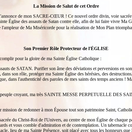
La Mission de Salut de cet Ordre
n, l'annonce de mon SACRE-CŒUR ! Ce nouvel ordre divin, voie sacrée 
a Sainte Église des assauts de Satan contre elle, afin de lui faire vi
oute l'ampleur de Ma Miséricorde pour la réalisation de Mon Plan triompha
Son Premier Rôle Protecteur de l'ÉGLISE
complir pour la gloire de ma Sainte Église Catholique :
assauts de SATAN. Purifier son âme des déviations et perversions en s
t, dans son rôle, protéger ma Sainte Église des hérésies, des destructio
e, dans l'authenticité des paroles de mes saints des temps anciens ! Mai
tout le peuple croyant, ma très SAINTE MESSE PERPETUELLE DES SAI
our mission de redonner à mon Épouse tout son patrimoine Saint, Catholi
 sacrée du Christ-Roi de l'Univers, au centre de mon Église de chaque 
egards et vous comble d'admiration et de contemplation. Un tabernacle co
cle, lieu de ma Sainte Présence, soit placé avec tous les honneurs que 