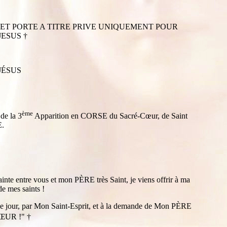
 ET PORTE A TITRE PRIVE UNIQUEMENT POUR
ESUS †
e JÉSUS
ème
de la 3
Apparition en CORSE du Sacré-Cœur, de Saint
E.
te entre vous et mon PÈRE très Saint, je viens offrir à ma
e mes saints !
s ce jour, par Mon Saint-Esprit, et à la demande de Mon PÈRE
CŒUR !"
†