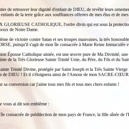
ier de retrouver leur dignité d'enfant de DIEU, de revêtir leurs orneme
 enfants de la terre grâce aux souffrances offertes de mes élus et d
OIX GLORIEUSE CATHOLIQUE, l'ordre divin qui est sous la protection 
e époux de Notre Dame.
 de victoire contre Satan et ses troupes mauvaises, la très honora
ORSE, puisqu'il s'agit de mon île consacrée à Marie Reine Immaculée et 
Épouse Catholique aimée, est une œuvre pure de Ma Divinité, une gl
nte de la Très Glorieuse Sainte Trinité Unie, du Père, du Fils et du Sai
ainte Trinité Divine, protégée par Saint Joseph et la Très Sainte Vierge 
ls de DIEU ! Et il s'éloignera ainsi de l'Amour de mon SACRE-CŒUR !
 sa conversion car j'aime tous mes fils et tous mes chers enfants !
ous ai dit son emblème :
le consacrée de prédilection de mon pays de France, la fille aînée de l'É