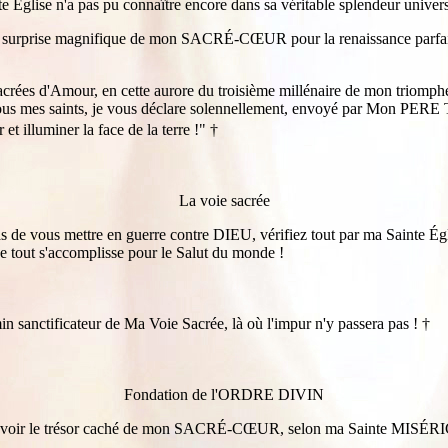
e n'a pas pu connaître encore dans sa véritable splendeur universe
ette surprise magnifique de mon SACRÉ-CŒUR pour la renaissance parfait
 Sacrées d'Amour, en cette aurore du troisième millénaire de mon triomph
tous mes saints, je vous déclare solennellement, envoyé par Mon PE
et illuminer la face de la terre !"
†
La voie sacrée
as de vous mettre en guerre contre DIEU, vérifiez tout par ma Sainte Égli
ue tout s'accomplisse pour le Salut du monde !
in sanctificateur de Ma Voie Sacrée, là où l'impur n'y passera pas !
†
Fondation de l'ORDRE DIVIN
evoir le trésor caché de mon SACRÉ-CŒUR, selon ma Sainte MISÉRICO