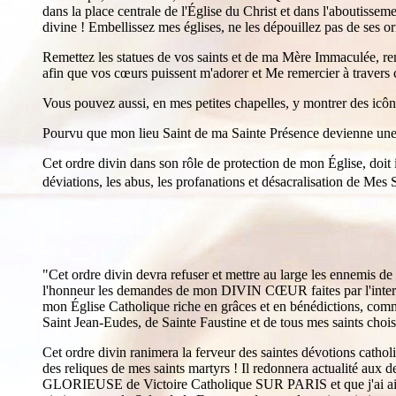
dans la place centrale de l'Église du Christ et dans l'aboutisseme
divine ! Embellissez mes églises, ne les dépouillez pas de ses or
Remettez les statues de vos saints et de ma Mère Immaculée, r
afin que vos cœurs puissent m'adorer et Me remercier à travers
Vous pouvez aussi, en mes petites chapelles, y montrer des i
Pourvu que mon lieu Saint de ma Sainte Présence devienne une
Cet ordre divin dans son rôle de protection de mon Église, doi
déviations, les abus, les profanations et désacralisation d
"Cet ordre divin devra refuser et mettre au large les ennemis d
l'honneur les demandes de mon DIVIN CŒUR faites par l'interméd
mon Église Catholique riche en grâces et en bénédictions, comme
Saint Jean-Eudes, de Sainte Faustine et de tous mes saints choi
Cet ordre divin ranimera la ferveur des saintes dévotions cat
des reliques de mes saints martyrs ! Il redonnera actualité aux
GLORIEUSE de Victoire Catholique SUR PARIS et que j'ai ain