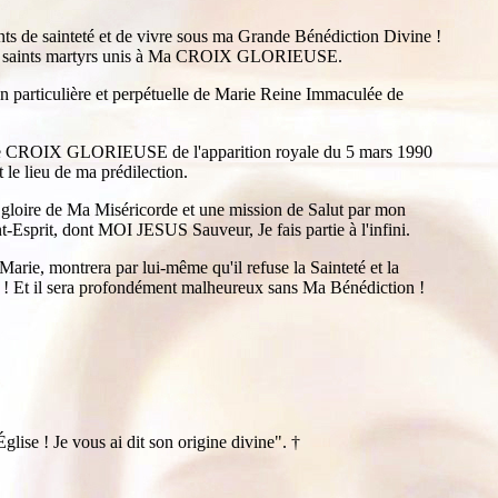
nts de sainteté et de vivre sous ma Grande Bénédiction Divine !
e mes saints martyrs unis à Ma CROIX GLORIEUSE.
particulière et perpétuelle de Marie Reine Immaculée de
ble CROIX GLORIEUSE de l'apparition royale du 5 mars 1990
le lieu de ma prédilection.
oire de Ma Miséricorde et une mission de Salut par mon
nt-Esprit, dont MOI JESUS Sauveur, Je fais partie à l'infini.
Marie, montrera par lui-même qu'il refuse la Sainteté et la
 Et il sera profondément malheureux sans Ma Bénédiction !
glise ! Je vous ai dit son origine divine".
†