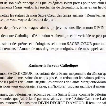
nt de son allée principale ! Que les églises soient prêtes pour accueillir
nements ! Sans vouloir les surcharger de décorations, faites-en un lieu d
emettez les statues de mon Sacré-Cœur des temps anciens ! Remettez les
 ce que vous voyez de beau et de pur !
cônes de prière, et les images saintes que je vous conseille en mon
 demeure Catholique d'Adoration Authentique et de véritable respect
t instituer des prêtres et théologiens selon mon SACRE-CŒUR pour tout 
e Mes Sacrements d'Amour, de mes dogmes promulgués, et de mes appel
Ranimer la ferveur Catholique
e mon SACRE-CŒUR, les enfants de la Franc-maçonnerie du démon qui expl
iaire de mes saints du temps passé, en redonnant les saintes prières 
 les prières de Sainte Brigitte, les oraisons de Sainte Marguerite-Mar
sis pour vous encourager à prier, à m'honorer jusqu'au sacrifice d'amou
holiques, des pèlerinages reconnus par ma Sainte Église, comme le pèle
 demandes que j'ai réclamé par mes saints, comme à Sainte Catherine La
si renouvelée dans mon DIVIN DECRET D'AMOUR. Il fera une sainte p