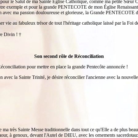
es pour le Salut de ma Sainte Église Catholique, comme ma petite Sœur O
 votre exemple et pour la grande PENTECOTE de mon Église Renaissante !
on avec ma passion douloureuse et glorieuse, la Grande PENTECOTE 
ie au fabuleux trésor de tout l'héritage catholique laissé par la Foi de
re Divin !
†
Son second rôle de Réconciliation
 Réconciliation pour mettre en place la grande Pentecôte annoncée !
la Sainte Trinité, je désire réconcilier l'ancienne avec la nouvelle
 de ma très Sainte Messe traditionnelle dans tout ce qu'Elle a de plus bea
r, à genoux, devant l'Autel de DIEU, avec les ornements sacerdotaux à