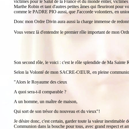
victimes pour le Salut de la France et du monde entier, victim
Marthe Robin et tant d'autres petites âmes qui fleuriront pour
comme le PADRE PIO aussi, que J'accorde volontiers, en uni
Donc mon Ordre Divin aura aussi la charge immense de redonner v
Vous venez là d'entendre le premier rôle important de mon Ord
Son second rôle, le voici : c'est le rôle splendide de Ma Sainte
Selon la Volonté de mon SACRE-CŒUR, en pleine communion avec 
"Alors le Royaume des cieux
A quoi sera-t-il comparable ?
A un homme, un maître de maison,
Qui sort de son trésor du nouveau et du vieux"!
Je désire donc, c'est certain, garder toute la valeur inestimable
Communion dans la bouche pour tous, avec grand respect et amou