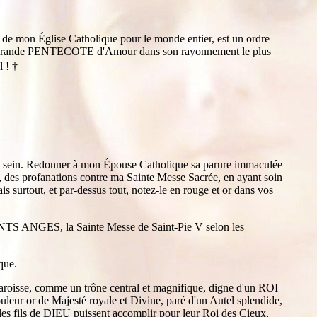
de mon Église Catholique pour le monde entier, est un ordre
vre Ma Grande PENTECOTE d'Amour dans son rayonnement le plus
l !
†
on sein. Redonner à mon Épouse Catholique sa parure immaculée
ns, des profanations contre ma Sainte Messe Sacrée, en ayant soin
s surtout, et par-dessus tout, notez-le en rouge et or dans vos
NTS ANGES, la Sainte Messe de Saint-Pie V selon les
que.
paroisse, comme un trône central et magnifique, digne d'un ROI
uleur or de Majesté royale et Divine, paré d'un Autel splendide,
les fils de DIEU puissent accomplir pour leur Roi des Cieux,