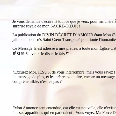
Je vous demande d'écrire là tout ce que je veux pour ma ch
surprise royale de mon SACRÉ-CŒUR !
La publication du DIVIN DÉCRET D' AMOUR étant Mon Œuvre Sain
jaillit de mon Très Saint Cœur Transpercé pour toute l'humanité
Ce Message-là est adressé à mes prêtres, à toute mon Église Cath
JÉSUS Sauveur, Je dis et Je fais !"
†
"Excusez Moi, JÉSUS, de vous interrompre, mais vous savez ! Il y
un message de plus, et les prêtres vont dire, encore un message 
compréhensible, n'est-ce pas ?"
"Mon Annonce sera entendue, car elle est nouvelle, elle n'existe
fausses apparitions qui en parleraient ! Vous voyez Ma Force Div