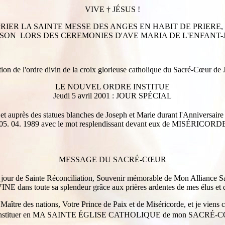
VIVE † JÉSUS !
RIER LA SAINTE MESSE DES ANGES EN HABIT DE PRIERE,
ISON LORS DES CEREMONIES D'AVE MARIA DE L'ENFANT-J
ion de l'ordre divin de la croix glorieuse catholique du Sacré-Cœur d
LE NOUVEL ORDRE INSTITUE
Jeudi 5 avril 2001 : JOUR SPÉCIAL
près des statues blanches de Joseph et Marie durant l'Anniversaire 
u 05. 04. 1989 avec le mot resplendissant devant eux de MISÉRICORD
MESSAGE DU SACRÉ-CŒUR
our de Sainte Réconciliation, Souvenir mémorable de Mon Alliance Sain
dans toute sa splendeur grâce aux prières ardentes de mes élus et d
 Maître des nations, Votre Prince de Paix et de Miséricorde, et je vien
e instituer en MA SAINTE ÉGLISE CATHOLIQUE de mon SACRÉ-