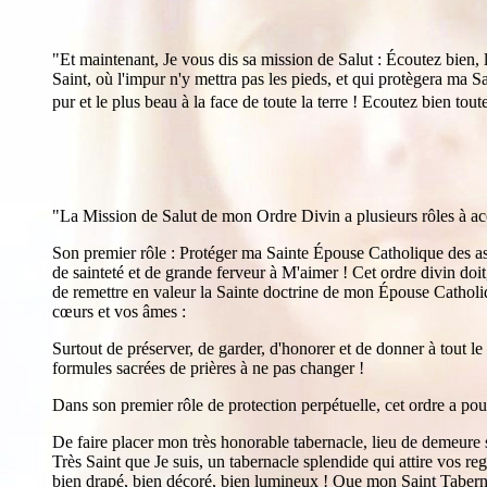
"Et maintenant, Je vous dis sa mission de Salut : Écoutez bie
Saint, où l'impur n'y mettra pas les pieds, et qui protègera m
pur et le plus beau à la face de toute la terre ! Ecoutez bien t
"La Mission de Salut de mon Ordre Divin a plusieurs rôles à ac
Son premier rôle : Protéger ma Sainte Épouse Catholique des 
de sainteté et de grande ferveur à M'aimer ! Cet ordre divin doi
de remettre en valeur la Sainte doctrine de mon Épouse Catholiqu
cœurs et vos âmes :
Surtout de préserver, de garder, d'honorer et de donner à 
formules sacrées de prières à ne pas changer !
Dans son premier rôle de protection perpétuelle, cet ordre a p
De faire placer mon très honorable tabernacle, lieu de demeure
Très Saint que Je suis, un tabernacle splendide qui attire vos r
bien drapé, bien décoré, bien lumineux ! Que mon Saint Taberna