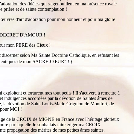
 l'adoration des fidèles qui s'agenouillent en ma présence royale
e prière et de sainte contemplation !
 œuvres d'art d'adoration pour mon honneur et pour ma gloire
 DIVIN DECRET D'AMOUR !
 pour mon PERE des Cieux !
discerner selon Ma Sainte Doctrine Catholique, en refusant les
s authentiques de mon SACRE-CŒUR" !
†
oitent et torturent mes tout petits ! Il s'activera à remettre à
et indulgences accordées par la dévotion de Saintes âmes de
ie, la dévotion de Saint Louis-Marie Grignion de Montfort, de
r pour MOI !
rinage de la CROIX de MIGNE en France avec l'héritage glorieux
bouré par laquelle Je souhaitais faire ériger ma CROIX
ropagation des mérites de mes petites âmes saintes,