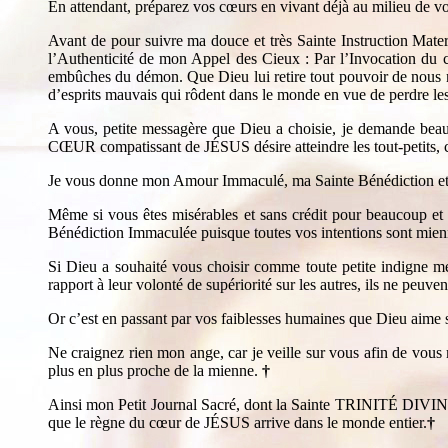
En attendant, préparez vos cœurs en vivant déjà au milieu de vo
Avant de pour suivre ma douce et très Sainte Instruction Mater
l’Authenticité de mon Appel des Cieux : Par l’Invocation du 
embûches du démon. Que Dieu lui retire tout pouvoir de nous nui
d’esprits mauvais qui rôdent dans le monde en vue de perdre l
A vous, petite messagère que Dieu a choisie, je demande beau
CŒUR compatissant de JÉSUS désire atteindre les tout-petits, ce
Je vous donne mon Amour Immaculé, ma Sainte Bénédiction et ma
Même si vous êtes misérables et sans crédit pour beaucoup et 
Bénédiction Immaculée puisque toutes vos intentions sont mien
Si Dieu a souhaité vous choisir comme toute petite indigne mes
rapport à leur volonté de supériorité sur les autres, ils ne peuv
Or c’est en passant par vos faiblesses humaines que Dieu aime s
Ne craignez rien mon ange, car je veille sur vous afin de vous 
plus en plus proche de la mienne.
†
Ainsi mon Petit Journal Sacré, dont la Sainte TRINITÉ DIVINE e
que le règne du cœur de JÉSUS arrive dans le monde entier.
†