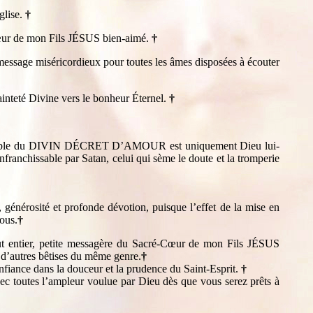
glise.
†
 cœur de mon Fils JÉSUS bien-aimé.
†
ssage miséricordieux pour toutes les âmes disposées à écouter
inteté Divine vers le bonheur Éternel.
†
véritable du DIVIN DÉCRET D’AMOUR est uniquement Dieu lui-
infranchissable par Satan, celui qui sème le doute et la tromperie
générosité et profonde dévotion, puisque l’effet de la mise en
ous.
†
out entier, petite messagère du Sacré-Cœur de mon Fils JÉSUS
 d’autres bêtises du même genre.
†
nfiance dans la douceur et la prudence du Saint-Esprit.
†
outes l’ampleur voulue par Dieu dès que vous serez prêts à