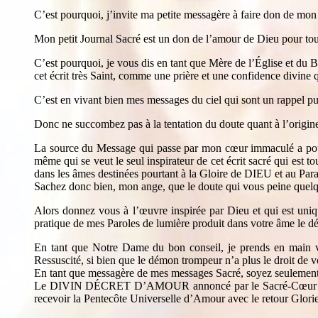
C’est pourquoi, j’invite ma petite messagère à faire don de mon 
Mon petit Journal Sacré est un don de l’amour de Dieu pour t
C’est pourquoi, je vous dis en tant que Mère de l’Église et 
cet écrit très Saint, comme une prière et une confidence divine q
C’est en vivant bien mes messages du ciel qui sont un rappel p
Donc ne succombez pas à la tentation du doute quant à l’origin
La source du Message qui passe par mon cœur immaculé a po
même qui se veut le seul inspirateur de cet écrit sacré qui est t
dans les âmes destinées pourtant à la Gloire de DIEU et au Para
Sachez donc bien, mon ange, que le doute qui vous peine quelqu
Alors donnez vous à l’œuvre inspirée par Dieu et qui est uniq
pratique de mes Paroles de lumière produit dans votre âme le d
En tant que Notre Dame du bon conseil, je prends en main vo
Ressuscité, si bien que le démon trompeur n’a plus le droit de 
En tant que messagère de mes messages Sacré, soyez seulement fi
Le DIVIN DÉCRET D’AMOUR annoncé par le Sacré-Cœur de JÉSU
recevoir la Pentecôte Universelle d’Amour avec le retour 