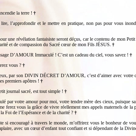
ncendie la terre !
†
’approfondir et le mettre en pratique, non pas pour vous inonde
 une révélation fantaisiste seront déçus, car le contenu de mon Petit 
e charité et de compassion du Sacré cœur de mon Fils JÉSUS.
†
essage D’AMOUR Immaculé ! C’est un cadeau du ciel, vous savez !
†
ferez vous ?
†
yeux, par son DIVIN DÉCRET D’AMOUR, c’est d’aimer avec votre cœur e
des premiers apôtres !
†
t journal sacré, est tout simple !
†
é par votre amour pour moi, votre tendre mère des cieux, puisque sa
, me ferez vous la grâce de vivre réellement mes appels maternels de l
 la Foi de l’Espérance et de la charité ?
†
te si encouragé à travers le monde, m’offrirez vous le bonheur de vo
xemplaire, avec un cœur d’enfant tout confiant et si dépendant de la Di