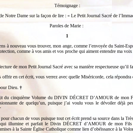
Témoignage :
de Notre Dame sur la façon de lire : « Le Petit Journal Sacré de l’Imma
Paroles de Marie :
1
viens à nouveau vous trouver, mon ange, comme l’envoyée du Saint-Es
rotection, comme à vos amis et vos proche qui aiment entendre ma voix 
lecture de mon Petit Journal Sacré avec sa manière respectueuse qu’il faut
s offrir en cet écrit, vous verrez avec quelle Miséricorde, cela répondra
 pour Dieu.
†
s’agit du cinquième Volume du DIVIN DÉCRET D’AMOUR de mon Fils R
assionnante de quelqu’un, puisque j’ai voulu vous le dévoiler déjà p
†
pour chacun de vous puisque tout cet écrit prend sa source dans la Tr
ité qui illumine et parfait le Divin DÉCRET d’AMOUR de mon Fils
oumises à la Sainte Église Catholique comme lien d’obéissance à la Vol