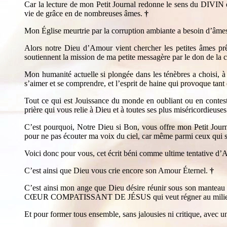
Car la lecture de mon Petit Journal redonne le sens du DIVIN e
vie de grâce en de nombreuses âmes.
†
Mon Église meurtrie par la corruption ambiante a besoin d’âmes S
Alors notre Dieu d’Amour vient chercher les petites âmes prêt
soutiennent la mission de ma petite messagère par le don de la 
Mon humanité actuelle si plongée dans les ténèbres a choisi, à
s’aimer et se comprendre, et l’esprit de haine qui provoque tant 
Tout ce qui est Jouissance du monde en oubliant ou en contest
prière qui vous relie à Dieu et à toutes ses plus miséricordieuse
C’est pourquoi, Notre Dieu si Bon, vous offre mon Petit Jou
pour ne pas écouter ma voix du ciel, car même parmi ceux qui se 
Voici donc pour vous, cet écrit béni comme ultime tentative d’
C’est ainsi que Dieu vous crie encore son Amour Éternel.
†
C’est ainsi mon ange que Dieu désire réunir sous son manteau d
CŒUR COMPATISSANT DE JÉSUS qui veut régner au milie
Et pour former tous ensemble, sans jalousies ni critique, avec 