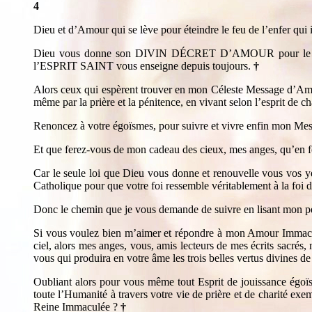
4
Dieu et d’Amour qui se lève pour éteindre le feu de l’enfer qui i
Dieu vous donne son DIVIN DÉCRET D’AMOUR pour le lire, l
l’ESPRIT SAINT vous enseigne depuis toujours.
†
Alors ceux qui espèrent trouver en mon Céleste Message d’Amour
même par la prière et la pénitence, en vivant selon l’esprit d
Renoncez à votre égoïsmes, pour suivre et vivre enfin mon M
Et que ferez-vous de mon cadeau des cieux, mes anges, qu’en 
Car le seule loi que Dieu vous donne et renouvelle vous vos 
Catholique pour que votre foi ressemble véritablement à la foi 
Donc le chemin que je vous demande de suivre en lisant mon peti
Si vous voulez bien m’aimer et répondre à mon Amour Immacul
ciel, alors mes anges, vous, amis lecteurs de mes écrits sacrés
vous qui produira en votre âme les trois belles vertus divines de
Oubliant alors pour vous même tout Esprit de jouissance égoïs
toute l’Humanité à travers votre vie de prière et de charité e
Reine Immaculée ?
†