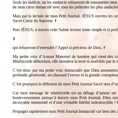
Seuls les indécis, ou les endurcis refuseront de transmettre mon
de mon cœur immaculé avec tous les prétextes les plus audacieu
Mais par la lecture de mon Petit Journal, JÉSUS ouvrira les ye
Sacré-Cœur du Sauveur.
†
Puis JÉSUS, à travers cette Sainte lecture toute simple et si profo
3
qui refuseront d’entendre l’Appel si précieux de Dieu.
†
Ma petite voix d’Amour Maternel de lumière qui vient des cie
Miséricorde débordant, elle inondera la terre si asséchée par l
C’est donc par ma petite voix immaculée que Dieu assommera 
profonde générosité, en chassant l’erreur et la grande corruptio
C’est pourquoi la diffusion de mon Petit Journal Sacré sera d’un
Car mon message de miséricorde est un déluge d’amour sur le
bouleversements puisqu’à travers mon Petit Journal, Dieu o
incroyable immensité et d’une véritable fidélité indestructible !
Propagez rapidement mon Petit Journal Immaculé car bien des âm