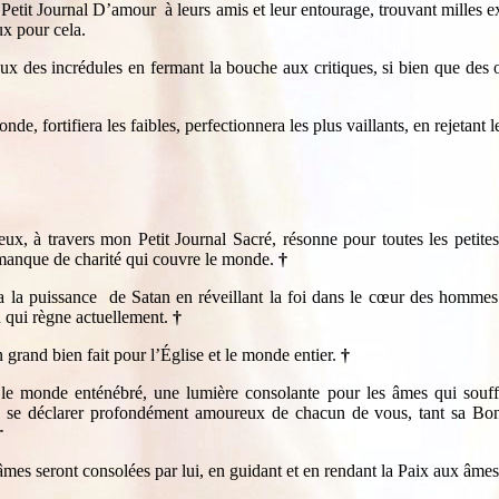
 Petit Journal D’amour à leurs amis et leur entourage, trouvant milles ex
x pour cela.
ux des incrédules en fermant la bouche aux critiques, si bien que des o
nde, fortifiera les faibles, perfectionnera les plus vaillants, en rejetant
ux, à travers mon Petit Journal Sacré, résonne pour toutes les peti
e manque de charité qui couvre le monde.
†
la puissance de Satan en réveillant la foi dans le cœur des hommes
n qui règne actuellement.
†
 grand bien fait pour l’Église et le monde entier.
†
 monde enténébré, une lumière consolante pour les âmes qui souffre
se se déclarer profondément amoureux de chacun de vous, tant sa Bon
†
es seront consolées par lui, en guidant et en rendant la Paix aux âmes