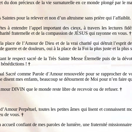
t du don précieux de la vie surnaturelle en ce monde plongé par le maté
aintes pour la relever et non d’un altruisme sans prière qui l’affaiblit.
es à entendre l’appel important des cieux, à travers les lectures fidè
charité fraternelle et de la compassion de JÉSUS qui rayonne en vous.
†
 la place de l’Amour de Dieu et de la vrai charité qui détruit l’esprit
de guerre et de douleurs, oui à la place de la Foi la plus juste et la plu
ant le respect sacré de la Très Sainte Messe Éternelle puis de la dévo
s bénédictions !
†
rnal Sacré comme Parole d’Amour renouvelée pour se rapprocher de v
disent mes enfants, beaucoup se détournent de Moi pour n’en faire qu’à 
Amour DIVIN que le monde reste libre de recevoir ou de refuser.
†
’Amour Perpétuel, toutes les petites âmes qui lisent et connaissent mo
u de vous.
†
un accueil confiant de mes paroles de lumière, une fraternité missionna