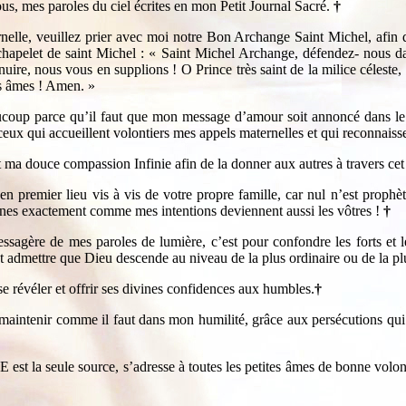
us, mes paroles du ciel écrites en mon Petit Journal Sacré.
†
nelle, veuillez prier avec moi notre Bon Archange Saint Michel, afin 
chapelet de saint Michel : « Saint Michel Archange, défendez- nous da
re, nous vous en supplions ! O Prince très saint de la milice céleste, r
es âmes ! Amen. »
coup parce qu’il faut que mon message d’amour soit annoncé dans le 
ux qui accueillent volontiers mes appels maternelles et qui reconnaisse
 douce compassion Infinie afin de la donner aux autres à travers cet é
en premier lieu vis à vis de votre propre famille, car nul n’est proph
nes exactement comme mes intentions deviennent aussi les vôtres !
†
sagère de mes paroles de lumière, c’est pour confondre les forts et l
ent admettre que Dieu descende au niveau de la plus ordinaire ou de la plu
e révéler et offrir ses divines confidences aux humbles.
†
maintenir comme il faut dans mon humilité, grâce aux persécutions qui 
st la seule source, s’adresse à toutes les petites âmes de bonne volon