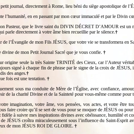
petit journal, directement à Rome, lieu béni du siège apostolique de l’É
oute l’humanité, en en passant par mon cœur immaculé et par le Divin
du Bon Pasteur, que le livre saint du DIVIN DÉCRET D’AMOUR est un me
ui parle directement à votre âme bien recueillie par le silence.
†
ur de l’Évangile de mon Fils JÉSUS, que votre vie se transformera en Sa
e divine de mon Petit Journal Sacré que je vous confie.
†
ur origine seule la très Sainte TRINITÉ des Cieux, car l’Auteur 
oujours signé à chaque fin de phrase par le signe de la croix de JÉSUS, 
dis des anges.
†
e fois est une tentation.
†
uement sous ma conduite de Mère de l’Église, avec confiance, amour, 
ésir de la charité Divine et de la Sainteté pour vous-même comme pour t
tre imagination, votre âme, vos pensées, vos actes, et votre être t
vous faire croire qu’il se sert de vous pour se moquer de JÉSUS ou pour
dèle à suivre mes inspirations divines avec obéissance, humilité et co
S croîtra miraculeusement sous l’influence du Saint-Esprit avec t
Glorieux de mon JÉSUS ROI DE GLOIRE.
†